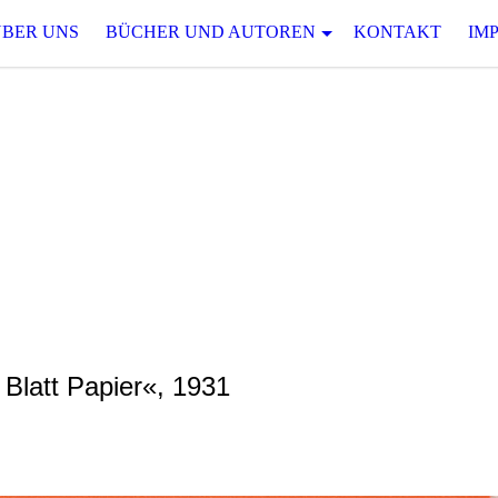
ÜBER UNS
BÜCHER UND AUTOREN
KONTAKT
IM
D S P A N N
 serielle Spannungsliteratur des 19. und 20.
Bloch und Mirko Schädel
Blatt Papier«, 1931