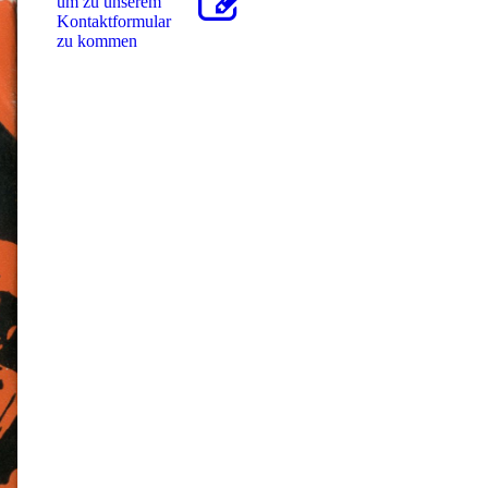
um zu unserem
Kon­takt­for­mu­lar
zu kommen