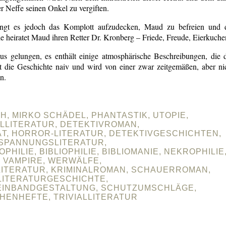
r Neffe seinen Onkel zu vergiften.
ngt es jedoch das Komplott aufzudecken, Maud zu befreien und 
 heiratet Maud ihren Retter Dr. Kronberg – Friede, Freude, Eierkuche
us gelungen, es enthält einige atmosphärische Beschreibungen, die 
t die Geschichte naiv und wird von einer zwar zeitgemäßen, aber ni
en.
H, MIRKO SCHÄDEL, PHANTASTIK, UTOPIE,
ALLITERATUR, DETEKTIVROMAN,
ÄT, HORROR-LITERATUR, DETEKTIVGESCHICHTEN,
SPANNUNGSLITERATUR,
ILIE, BIBLIOPHILIE, BIBLIOMANIE, NEKROPHILIE
VAMPIRE, WERWÄLFE,
 LITERATUR, KRIMINALROMAN, SCHAUERROMAN,
LITERATURGESCHICHTE,
EINBANDGESTALTUNG, SCHUTZUMSCHLÄGE,
HENHEFTE, TRIVIALLITERATUR