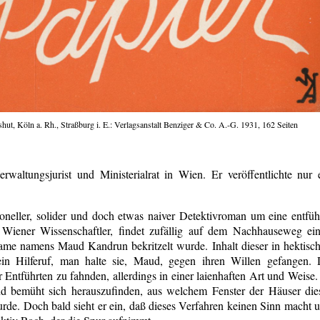
shut, Köln a. Rh., Straßburg i. E.: Verlagsanstalt Benziger & Co. A.-G. 1931, 162 Seiten
altungsjurist und Ministerialrat in Wien. Er veröffentlichte nur 
ioneller, solider und doch etwas naiver Detektivroman um eine entfüh
n Wiener Wissenschaftler, findet zufällig auf dem Nachhauseweg ei
Dame namens Maud Kandrun bekritzelt wurde. Inhalt dieser in hektisc
 ein Hilferuf, man halte sie, Maud, gegen ihren Willen gefangen. 
Entführten zu fahnden, allerdings in einer laienhaften Art und Weise.
d bemüht sich herauszufinden, aus welchem Fenster der Häuser die
urde. Doch bald sieht er ein, daß dieses Verfahren keinen Sinn macht 