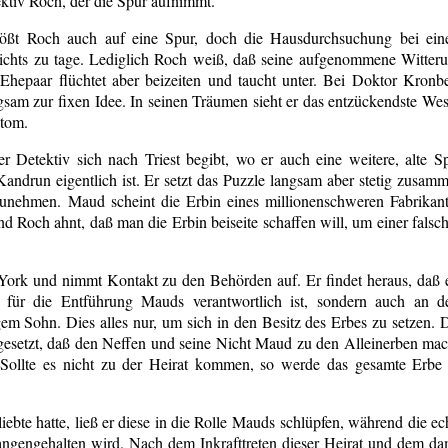
ktiv Roch, der die Spur aufnimmt.
ößt Roch auch auf eine Spur, doch die Hausdurchsuchung bei ei
nichts zu tage. Lediglich Roch weiß, daß seine aufgenommene Witter
Ehepaar flüchtet aber beizeiten und taucht unter. Bei Doktor Kronb
am zur fixen Idee. In seinen Träumen sieht er das entzückendste We
ntom.
r Detektiv sich nach Triest begibt, wo er auch eine weitere, alte S
ndrun eigentlich ist. Er setzt das Puzzle langsam aber stetig zusam
zunehmen. Maud scheint die Erbin eines millionenschweren Fabrikan
 Roch ahnt, daß man die Erbin beiseite schaffen will, um einer falsc
rk und nimmt Kontakt zu den Behörden auf. Er findet heraus, daß 
r für die Entführung Mauds verantwortlich ist, sondern auch an 
m Sohn. Dies alles nur, um sich in den Besitz des Erbes zu setzen. 
fgesetzt, daß den Neffen und seine Nicht Maud zu den Alleinerben mac
. Sollte es nicht zu der Heirat kommen, so werde das gesamte Erbe
ebte hatte, ließ er diese in die Rolle Mauds
schlüpfen, während die ec
angengehalten wird.
Nach dem Inkrafttreten dieser Heirat und dem da