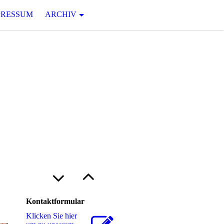
PRESSUM
ARCHIV
U
N G
 Jahrhunderts von Robert N.
Kontaktformular
Klicken Sie hier