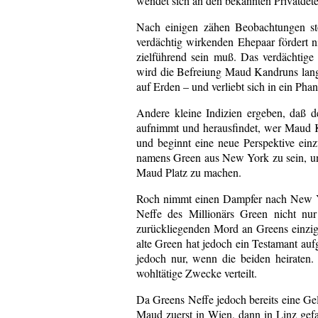
wendet sich an den bekannten Privatdete
Nach einigen zähen Beobachtungen st
verdächtig wirkenden Ehepaar fördert 
zielführend sein muß. Das verdächtige 
wird die Befreiung Maud Kandruns langs
auf Erden – und verliebt sich in ein Pha
Andere kleine Indizien ergeben, daß de
aufnimmt und herausfindet, wer Maud Ka
und beginnt eine neue Perspektive ein
namens Green aus New York zu sein, und
Maud Platz zu machen.
Roch nimmt einen Dampfer nach New Yo
Neffe des Millionärs Green nicht nu
zurückliegenden Mord an Greens einzige
alte Green hat jedoch ein Testamant au
jedoch nur, wenn die beiden heiraten
wohltätige Zwecke verteilt.
Da Greens Neffe jedoch bereits eine Geli
Maud zuerst in Wien, dann in Linz gef