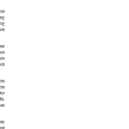
nem
ung
erg
sen
pur
men
ten
hen
ein
dem
Der
ht,
 an
hte
mit