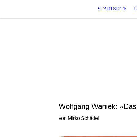
STARTSEITE
T O 
Raum für phantastische und
Wolfgang Waniek: »Das 
von Mirko Schädel