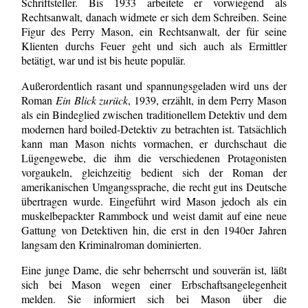
Schriftsteller. Bis 1933 arbeitete er vorwiegend als
Rechtsanwalt, danach widmete er sich dem Schreiben. Seine
Figur des Perry Mason, ein Rechtsanwalt, der für seine
Klienten durchs Feuer geht und sich auch als Ermittler
betätigt, war und ist bis heute populär.
Außerordentlich rasant und spannungsgeladen wird uns der
Roman
Ein Blick zurück
, 1939, erzählt, in dem Perry Mason
als ein Bindeglied zwischen traditionellem Detektiv und dem
modernen hard boiled-Detektiv zu betrachten ist. Tatsächlich
kann man Mason nichts vormachen, er durchschaut die
Lügengewebe, die ihm die verschiedenen Protagonisten
vorgaukeln, gleichzeitig bedient sich der Roman der
amerikanischen Umgangssprache, die recht gut ins Deutsche
übertragen wurde. Eingeführt wird Mason jedoch als ein
muskelbepackter Rammbock und weist damit auf eine neue
Gattung von Detektiven hin, die erst in den 1940er Jahren
langsam den Kriminalroman dominierten.
Eine junge Dame, die sehr beherrscht und souverän ist, läßt
sich bei Mason wegen einer Erbschaftsangelegenheit
melden. Sie informiert sich bei Mason über die