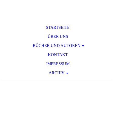
STARTSEITE
ÜBER UNS
BÜCHER UND AUTOREN
KONTAKT
IMPRESSUM
ARCHIV
T O D S P A N N
U
N G
Raum für phantastische und
serielle Spannungsliteratur des 19.