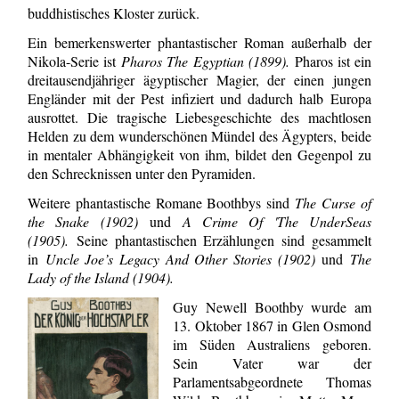
buddhistisches Kloster zurück.
Ein bemerkenswerter phantastischer Roman außerhalb der
Nikola-Serie ist
Pharos The Egyptian (1899).
Pharos ist ein
dreitausendjähriger ägyptischer Magier, der einen jungen
Engländer mit der Pest infiziert und dadurch halb Europa
ausrottet. Die tragische Liebesgeschichte des machtlosen
Helden zu dem wunderschönen Mündel des Ägypters, beide
in mentaler Abhängigkeit von ihm, bildet den Gegenpol zu
den Schrecknissen unter den Pyramiden.
Weitere phantastische Romane Boothbys sind
The Curse of
the Snake (1902)
und
A Crime Of 'The UnderSeas
(1905).
Seine phantastischen Erzählungen sind gesam­melt
in
Uncle Joe’s Legacy And Other Stories (1902)
und
The
Lady of the Island (1904).
Guy Newell Boothby wurde am
13. Oktober 1867 in Glen Osmond
im Süden Austra­liens geboren.
Sein Vater war der
Parlamentsabgeordnete Thomas