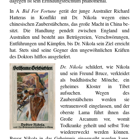
dagegen ist sein Erfindungsreichtum phänomenal.
In A
Bid For Fortune
gerät der junge Australier Richard
Hatteras in Konflikt mit Dr. Nikola wegen eines
chinesischen Zauberstäbchens, das große Macht in China be­
sitzt. Die Handlung pendelt zwischen England und
Australien und besteht aus Be­trügereien, Verschwörungen,
Entführungen und Kämpfen, bis Dr. Nikola sein Ziel erreicht
hat. Stets sind seine Gegner den ungewöhnlichen Kräften
des Doktors hilf­los ausgeliefert.
Dr. Nikola
schildert, wie Nikola
und sein Freund Bruce, verkleidet
als buddhistische Mönche, ein
geheimes Kloster in Tibet
aufsuchen. Wegen des
Zauberstäbchens werden sie
vertrauensvoll eingelassen, und der
oberste Lama führt ihnen das
Große Arcanum vor, womit
Todkranke geheilt und selbst Tote
wiedererweckt werden kön­nen.
Bevor Nikola in das Geheimnis eingeweiht werden kann,