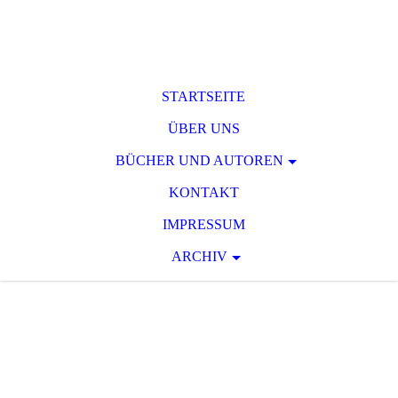
STARTSEITE
ÜBER UNS
BÜCHER UND AUTOREN
KONTAKT
IMPRESSUM
ARCHIV
T O D S P A N N
U
N G
Raum für phantastische und
serielle Spannungsliteratur des 19.