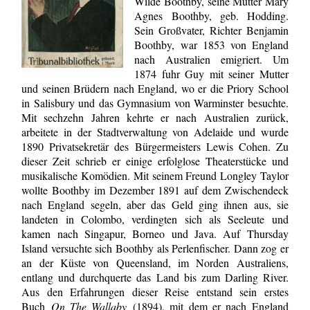
Wilde Boothby, seine Mutter Mary
Agnes Boothby, geb. Hodding.
Sein Großvater, Richter Benja­min
Boothby, war 1853 von England
nach Australien emigriert. Um
1874 fuhr Guy mit seiner Mutter
und seinen Brüdern nach England, wo er die Priory School
in Salis­bury und das Gymnasium von Warminster besuchte.
Mit sechzehn Jahren kehrte er nach Australien zurück,
arbeitete in der Stadtverwaltung von Adelaide und wurde
1890 Privatsekretär des Bürgermeisters Lewis Cohen. Zu
dieser Zeit schrieb er einige erfolglose Theaterstücke und
musikalische Komödien. Mit seinem Freund Longley Taylor
wollte Boothby im Dezember 1891 auf dem Zwischendeck
nach England segeln, aber das Geld ging ihnen aus, sie
landeten in Colombo, verdingten sich als Seeleute und
kamen nach Singapur, Borneo und Java. Auf Thursday
Island versuchte sich Boothby als Perlenfischer. Dann zog er
an der Küste von Queensland, im Norden Australiens,
entlang und durchquerte das Land bis zum Darling River.
Aus den Erfahrungen dieser Reise entstand sein erstes
Buch
On The Wallaby
(1894), mit dem er nach England