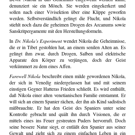
denunziert sie ein Mönch. Sie werden eingekerkert und
sollen nach einer Vivisektion über eine Klippe geworfen
werden. Selbstverständlich gelingt die Flucht, und Nikola
stiehlt noch dazu die geheimen Drogen des Arcanums sowie
Sanskritpergamente mit den Herstellungsformeln.
In
Dr. Nikola’s Experiment
wendet Nikola die Geheimnisse,
die er in Tibet gestoh­len hat, an einem senilen Alten an. Es
gelingt ihm zwar, durch Drogen, Salben und elektrische
Apparate den Körper zu verjüngen, doch der Geist
verkümmert zu dem eines Affen.
Farewell Nikola
beschreibt einen milde gewordenen Nikola,
der sich in Venedig niedergelassen hat und mit seinem
einstigen Gegner Hatteras Frieden schließt. Es wird enthüllt,
daß Nikola einer alten venetianischen Familie entstammt. Er
will sich an einem Spanier rächen, der ihn als Kind sadistisch
mißbrauchte. Er hat den Geist des Spaniers unter seine
Kontrolle gebracht und quält ihn durch Visionen, die er
mittels eines ins Feuer gestreuten Puders hervorruft. Doch
seine bessere Natur siegt, er entläßt den Spanier aus seiner
Gewalt und zieht sich zu einem einfachen Leben in ein