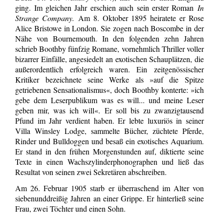
ging. Im gleichen Jahr erschien auch sein erster Roman
In
Strange Company.
Am 8. Oktober 1895 heiratete er Rose
Alice Bristowe in London. Sie zogen nach Boscombe in der
Nähe von Bournemouth. In den folgenden zehn Jahren
schrieb Boothby fünfzig Romane, vornehmlich Thriller voller
bizarrer Ein­fälle, angesiedelt an exotischen Schauplätzen, die
außerordentlich erfolgreich wa­ren. Ein zeitgenössischer
Kritiker bezeichnete seine Werke als »auf die Spitze
getriebenen Sensationalismus«, doch Boothby konterte: »ich
gebe dem Leserpublikum was es will... und meine Leser
geben mir, was ich will«. Er soll bis zu zwanzigtau­send
Pfund im Jahr verdient haben. Er lebte luxuriös in seiner
Villa Winsley Lodge, sammelte Bücher, züchtete Pferde,
Rinder und Bulldoggen und besaß ein exotisches Aquarium.
Er stand in den frühen Morgenstunden auf, diktierte seine
Texte in einen Wachszylinderphonographen und ließ das
Resultat von seinen zwei Sekretären abschreiben.
Am 26. Februar 1905 starb er überraschend im Alter von
siebenunddreißig Jahren an einer Grippe. Er hinterließ seine
Frau, zwei Töchter und einen Sohn.