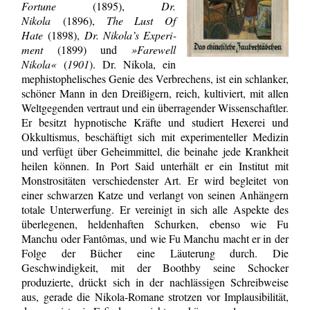
Fortune
(1895),
Dr.
Nikola
(1896),
The Lust Of
Hate
(1898),
Dr. Nikola’s Experi­
ment
(1899) und
»Farewell
Nikola«
(
1901
). Dr. Nikola, ein
mephistophelisches Genie des Verbrechens, ist ein schlanker,
schöner Mann in den Dreißigern, reich, kultiviert, mit allen
Weltgegenden vertraut und ein überragender Wissenschaftler.
Er besitzt hypnotische Kräfte und studiert Hexerei und
Okkultismus, beschäftigt sich mit experimenteller Medizin
und verfügt über Geheimmittel, die beinahe jede Krankheit
heilen können. In Port Said unterhält er ein Institut mit
Monstrositäten verschiedenster Art. Er wird begleitet von
einer schwarzen Katze und verlangt von seinen Anhängern
totale Unterwerfung. Er vereinigt in sich alle Aspekte des
überlegenen, heldenhaften Schurken, ebenso wie Fu
Manchu oder Fantômas, und wie Fu Manchu macht er in der
Folge der Bücher eine Läuterung durch. Die
Geschwindigkeit, mit der Boothby seine Schocker
produzierte, drückt sich in der nachlässigen Schreibweise
aus, gerade die Nikola-Romane strotzen vor Implausibilität,