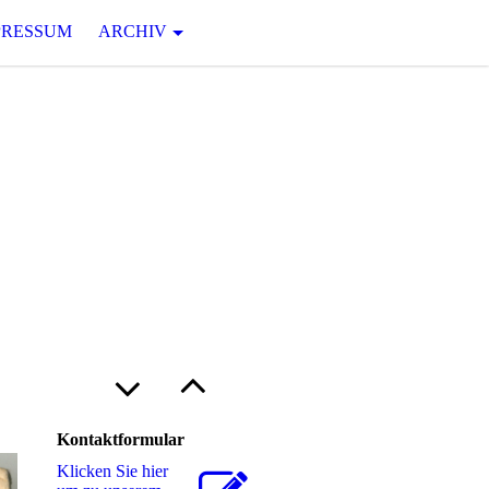
PRESSUM
ARCHIV
U
N G
 Jahrhunderts von Robert N.
Kontaktformular
Klicken Sie hier