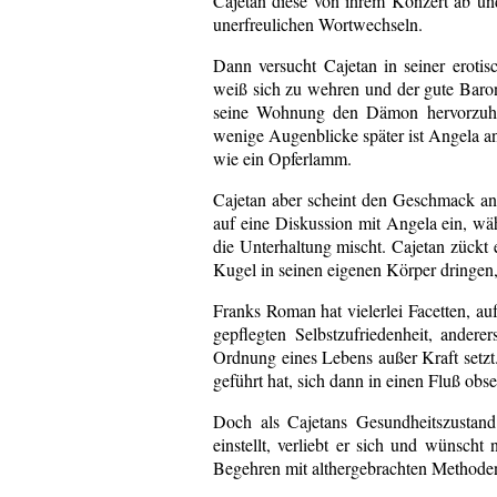
Cajetan diese von ihrem Konzert ab un
unerfreulichen Wortwechseln.
Dann versucht Cajetan in seiner eroti
weiß sich zu wehren und der gute Baron 
seine Wohnung den Dämon hervorzuho
wenige Augenblicke später ist Angela an 
wie ein Opferlamm.
Cajetan aber scheint den Geschmack an d
auf eine Diskussion mit Angela ein, wä
die Unterhaltung mischt. Cajetan zückt 
Kugel in seinen eigenen Körper dringen
Franks Roman hat vielerlei Facetten, au
gepflegten Selbstzufriedenheit, ander
Ordnung eines Lebens außer Kraft setz
geführt hat, sich dann in einen Fluß obse
Doch als Cajetans Gesundheitszustand 
einstellt, verliebt er sich und wünscht
Begehren mit althergebrachten Methoden