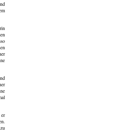
und
dem
rin
ten
nso
hen
ner
ine
und
ner
ine
mal
 er
en.
 zu