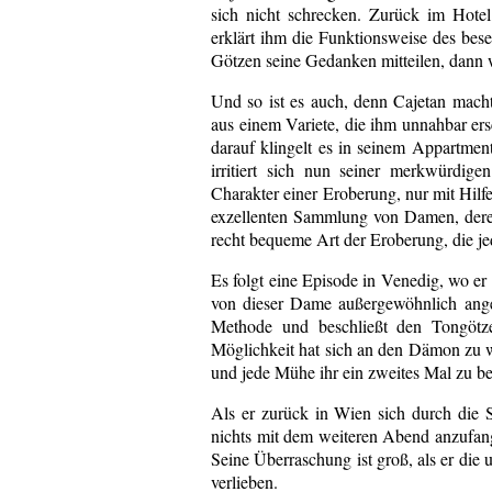
sich nicht schrecken. Zurück im Hote
erklärt ihm die Funktionsweise des bes
Götzen seine Gedanken mitteilen, dann wü
Und so ist es auch, denn Cajetan macht
aus einem Variete, die ihm unnahbar er
darauf klingelt es in seinem Appartment
irritiert sich nun seiner merkwürdig
Charakter einer Eroberung, nur mit Hilf
exzellenten Sammlung von Damen, deren
recht bequeme Art der Eroberung, die je
Es folgt eine Episode in Venedig, wo e
von dieser Dame außergewöhnlich ange
Methode und beschließt den Tongötz
Möglichkeit hat sich an den Dämon zu w
und jede Mühe ihr ein zweites Mal zu be
Als er zurück in Wien sich durch die St
nichts mit dem weiteren Abend anzufange
Seine Überraschung ist groß, als er die
verlieben.