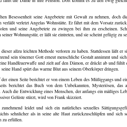
d fährt die Dame in ihre Pension. Dort kommt es zu den ewig gleich
schen Besessenheit seine Angebetete mit Gewalt zu nehmen, doch di
verläßt verletzt Angelas Wohnstätte. Er fährt mit dem Vorsatz zurück
len und seine Angebetete zu zwingen bei ihm zu erscheinen. Sc
seiner Wohnungstür, er läßt sie eintreten, und sie scheint gefügig zu se
ieser allzu leichten Methode verloren zu haben. Stattdessen läßt er s
hrend sein tönerner Gott erneut menschliche Gestalt annimmt und sich
eine Handfeuerwaffe und zielt auf den Dämon, er drückt ab und fühlt 
, seine Hand spürt das warme Blut aus seinem Oberkörper dringen.
f der einen Seite berichtet er von einem Leben des Müßiggangs und ei
erseits berichtet das Buch von dem Unbekannten, Mysteriösen, das a
t. Auch die Entwicklung eines Menschen, der anfangs ein mäßiges Le
ssiver Gelüste stürzt, wird von Frank skizziert.
zunehmend leidet und sich ein natürliches sexuelles Sättigungsgef
 nichts sehnlicher als in seine alte Haut zurückzuschlüpfen und sich s
 zu erfüllen.