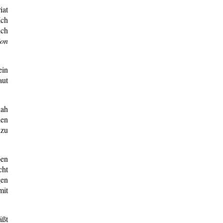
iat
Ich
ich
ion
ein
aut
nah
hen
lzu
ben
cht
gen
mit
äßt