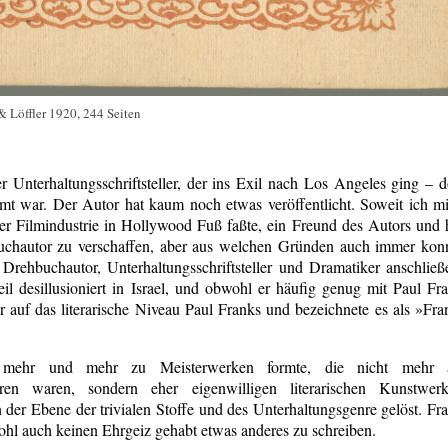
& Löffler 1920, 244 Seiten
Unterhaltungsschriftsteller, der ins Exil nach Los Angeles ging – d
mt war. Der Autor hat kaum noch etwas veröffentlicht. Soweit ich m
der Filmindustrie in Hollywood Fuß faßte, ein Freund des Autors und 
buchautor zu verschaffen, aber aus welchen Gründen auch immer kon
 Drehbuchautor, Unterhaltungsschriftsteller und Dramatiker anschließ
il desillusioniert in Israel, und obwohl er häufig genug mit Paul Fr
r auf das literarische Niveau Paul Franks und bezeichnete es als »Fra
 mehr und mehr zu Meisterwerken formte, die nicht mehr a
zieren waren, sondern eher eigenwilligen literarischen Kunstwer
n der Ebene der trivialen Stoffe und des Unterhaltungsgenre gelöst. Fr
ohl auch keinen Ehrgeiz gehabt etwas anderes zu schreiben.