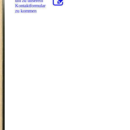
um zu unserem
Kon­takt­for­mu­lar
zu kommen