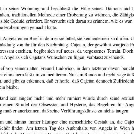
t in seine Wohnung und beschließt die Hilfe seines Dämons nicht
lten, traditionellen Methode einer Eroberung zu widmen, die Zähigke
ible Geduld erfordert. Er versucht sich daran zu erinnern, wie es war, 
ne Eroberungen gemacht hatte.
 Angela einen Brief in dem er sie bittet, sie kennenlernen zu dürfen. 
Einladung von ihr für den Nachmittag. Cajetan, der gewöhnt war jede F
essant erschien, begibt sich auf neues, da vergessenes Terrain. Doch
it Angelas sich Cajetans Wünschen zu fügen, verblasst zusehends.
ef von seinem alten Freund Ludovico, in dem letzterer davon bericht
ter einmauern läßt um zu meditieren. Nur am Rande und recht vage äuß
, und gibt zu erkennen, daß er hoffe, daß Cajetan dennoch Zufriedenh
ein bleibe.
stand seit langem mehr und mehr ruiniert wurde durch seine sexuel
 einen Strudel der Obsession und Hysterie, das Begehren für Ang
g muß er anerkennen, daß seine Verführungskünste zu nichts taugen.
m und nimmt immer häufiger eine menschliche Gestalt an, die Caje
 Gehör findet. Am letzten Tag des Aufenthalts von Angela in Wien h