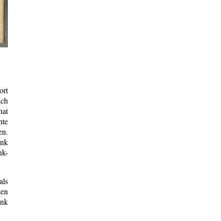
ort
ich
hat
nte
en.
ank
nk-
ls
ken
ank