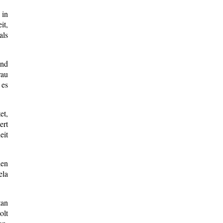
 in
it,
als
Und
rau
 es
et,
ert
eit
len
ela
tan
olt