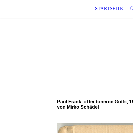
STARTSEITE
T O 
Raum für phantastische und
Paul Frank: »Der tönerne Gott«, 1
von Mirko Schädel