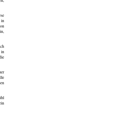
en,
ese
 in
hon
in,
ich
 in
die
ner
lle
ben
ühl
ein