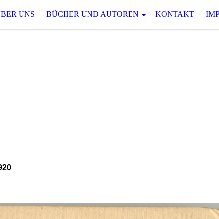
ÜBER UNS
BÜCHER UND AUTOREN
KONTAKT
IM
D S P A N N
 serielle Spannungsliteratur des 19. und 20.
Bloch und Mirko Schädel
920