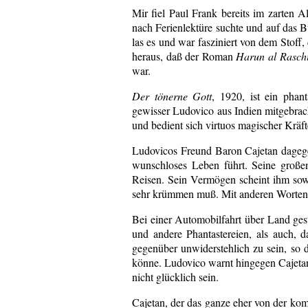
Mir fiel Paul Frank bereits im zarten A
nach Ferienlektüre suchte und auf das 
las es und war fasziniert von dem Stoff, 
heraus, daß der Roman
Harun al Rasch
war.
Der tönerne Gott
, 1920, ist ein phan
gewisser Ludovico aus Indien mitgebracht
und bedient sich virtuos magischer Kräft
Ludovicos Freund Baron Cajetan dagegen 
wunschloses Leben führt. Seine große
Reisen. Sein Vermögen scheint ihm sowoh
sehr krümmen muß. Mit anderen Worten, 
Bei einer Automobilfahrt über Land ges
und andere Phantastereien, als auch, 
gegenüber unwiderstehlich zu sein, so da
könne. Ludovico warnt hingegen Cajetan
nicht glücklich sein.
Cajetan, der das ganze eher von der kom