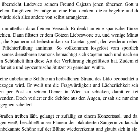
l überreicht Ludovico seinem Freund Cajetan jenen tönernen Gott 
eelten Tongötzen. Er möge an eine Frau denken, die er begehre und 
rde sich alles andere von selbst arrangieren.
 unmittelbar darauf einen Versuch. Er denkt an eine spanische Tänze
schien. Dann flüstert er dem Götzen Liebesworte zu, und wenige Minu
, die Spanierin ist liebestrunken zu Cajetan geeilt, der wiederum ebe
en Pflichterfüllung annimmt. So vollkommen losgelöst vom sportlic
e seines dienstbaren Dämons bemächtigt sich Cajetan nach und nach ei
 Schönheit ihm diese Art der Verführung eingeflüstert hat. Zudem e
der eitle und egozentrische Stutzer zu genießen wüßte.
r eine unbekannte Schöne am herbstlichen Strand des Lido beobachtet 
zogen wird. Er weiß um die Fragwürdigkeit und Lächerlichkeit sei
en per Post an seinen Diener in Wien zu schicken, damit er ke
enden. Doch verliert er die Schöne aus den Augen, er sah sie nur ein
gegnen scheitert.
raßen treiben läßt, gelangt er zufällig zu einem Konzertsaal, und da
n weiß, beschließt unser Flaneur der plakatierten Sängerin zu lausch
 unbekannte Schöne auf der Bühne wiedererkennt und glaubt sich in sie