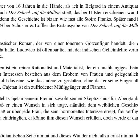
lter von 16 Jahren in die Hände, als ich in Belgrad in einem Antiquar
Buch
Der Scheck auf die Million
stieß, das bei Ullstein erschienen war. 
denn die Geschichte ist bizarr, wie fast alle Stoffe Franks. Später fand 
id
bei Schuster & Löffler die Erstausgabe von
Der Scheck auf die Mill
tastischer Roman, der von einer tönernen Götzenfigur handelt, die 
 hatte. Ludovico ist offenbar tief mit der indischen Geheimlehre vertr
e.
ist ein reiner Rationalist und Materialist, der ein unabhängiges, bei
n Interessen bestehen aus dem Erobern von Frauen und gelegentlic
l das eine, wie das andere zu gestatten, ohne das er seine Finger al
Cajetan ist ein zufriedener Müßiggänger und Flaneur.
teht Cajetan seinem Freund sowohl seinen Skeptizismus für Aberglau
daß er einen Wunsch in sich trage, nämlich dem weiblichen Geschle
ß er über jede Frau, die sein hormonelles Interesse erregt, frei verfü
 eindringlich, er könne ihm diesen Wunsch erfüllen, doch werde er da
ödiantischen Seite nimmt und dieses Wunder nicht allzu ernst nimmt, l