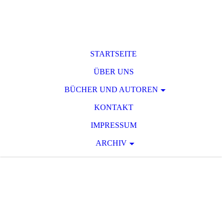
STARTSEITE
ÜBER UNS
BÜCHER UND AUTOREN
KONTAKT
IMPRESSUM
ARCHIV
T O D S P A N N
U
N G
Raum für phantastische und
serielle Spannungsliteratur des 19.