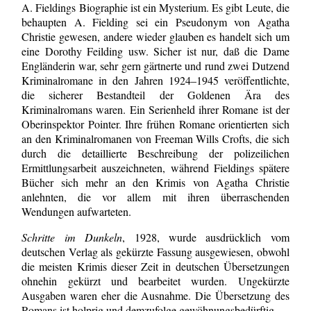
A. Fieldings Biographie ist ein Mysterium. Es gibt Leute, die
behaupten A. Fielding sei ein Pseudonym von Agatha
Christie gewesen, andere wieder glauben es handelt sich um
eine Dorothy Feilding usw. Sicher ist nur, daß die Dame
Engländerin war, sehr gern gärtnerte und rund zwei Dutzend
Kriminalromane in den Jahren 1924–1945 veröffentlichte,
die sicherer Bestandteil der Goldenen Ära des
Kriminalromans waren. Ein Serienheld ihrer Romane ist der
Oberinspektor Pointer. Ihre frühen Romane orientierten sich
an den Kriminalromanen von Freeman Wills Crofts, die sich
durch die detaillierte Beschreibung der polizeilichen
Ermittlungsarbeit auszeichneten, während Fieldings spätere
Bücher sich mehr an den Krimis von Agatha Christie
anlehnten, die vor allem mit ihren überraschenden
Wendungen aufwarteten.
Schritte im Dunkeln
, 1928, wurde ausdrücklich vom
deutschen Verlag als gekürzte Fassung ausgewiesen, obwohl
die meisten Krimis dieser Zeit in deutschen Übersetzungen
ohnehin gekürzt und bearbeitet wurden. Ungekürzte
Ausgaben waren eher die Ausnahme. Die Übersetzung des
Romans ist holprig und demzufolge gewöhnungsbedürftig.