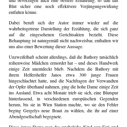
und bevorzugen auch eine bessere Ernährung, so daß das
Blut sicher eine noch effektivere Verjüngungswirkung
entfalten könne.
Dabei beruft sich der Autor immer wieder auf die
wahrheitsgetreue Darstellung der Erzählung, die sich ganz
auf die eingesehenen Gerichtsakten bezieht. Diese
Behauptung ist naturgemäß nicht nachweisbar, enthalten wir
uns also einer Bewertung dieser Aussage.
Unzweifelhaft scheint allerdings, daß die Bathory tatsächlich
reihenweise Mädchen ermordet hat – und dieses Handwerk
einige Zeit unentdeckt blieb. Nachdem die Bathory mit
ihrem Helfershelfer Janos etwa 300 junge Frauen
hingeschlachtet hatte, und die Nachfragen der Verwandten
der Opfer überhand nahmen, ging die hohe Dame einige Zeit
ins Ausland. Etwa acht Monate trieb sie sich, eine Blutspur
hinterlassend, in verschiedenen europäischen Gegenden
herum, bis sie in Wien Station machte, wo sie den Fehler
beging Gergelys neue Braut zu wählen, die ihr auf einer
Abendgesellschaft begegnete.
Diese junge Dame war das uneheliche Kind von Feri und