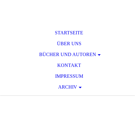
STARTSEITE
ÜBER UNS
BÜCHER UND AUTOREN
KONTAKT
IMPRESSUM
ARCHIV
T O D S P A N N
U
N G
Raum für phantastische und
serielle Spannungsliteratur des 19.