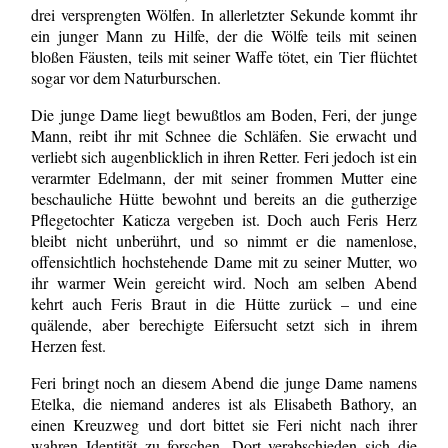
drei versprengten Wölfen. In allerletzter Sekunde kommt ihr
ein junger Mann zu Hilfe, der die Wölfe teils mit seinen
bloßen Fäusten, teils mit seiner Waffe tötet, ein Tier flüchtet
sogar vor dem Naturburschen.
Die junge Dame liegt bewußtlos am Boden, Feri, der junge
Mann, reibt ihr mit Schnee die Schläfen. Sie erwacht und
verliebt sich augenblicklich in ihren Retter. Feri jedoch ist ein
verarmter Edelmann, der mit seiner frommen Mutter eine
beschauliche Hütte bewohnt und bereits an die gutherzige
Pflegetochter Katicza vergeben ist. Doch auch Feris Herz
bleibt nicht unberührt, und so nimmt er die namenlose,
offensichtlich hochstehende Dame mit zu seiner Mutter, wo
ihr warmer Wein gereicht wird. Noch am selben Abend
kehrt auch Feris Braut in die Hütte zurück – und eine
quälende, aber berechigte Eifersucht setzt sich in ihrem
Herzen fest.
Feri bringt noch an diesem Abend die junge Dame namens
Etelka, die niemand anderes ist als Elisabeth Bathory, an
einen Kreuzweg und dort bittet sie Feri nicht nach ihrer
wahren Identität zu forschen. Dort verabschieden sich die