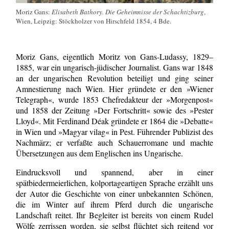
Moriz Gans:
Elisabeth Bathory. Die Geheimnisse der Schachtizburg
,
Wien, Leipzig: Stöckholzer von Hirschfeld 1854, 4 Bde.
Moriz Gans, eigentlich Moritz von Gans-Ludassy, 1829–
1885, war ein ungarisch-jüdischer Journalist. Gans war 1848
an der ungarischen Revolution beteiligt und ging seiner
Amnestierung nach Wien. Hier gründete er den »Wiener
Telegraph«, wurde 1853 Chefredakteur der »Morgenpost«
und 1858 der Zeitung »Der Fortschritt« sowie des »Pester
Lloyd«. Mit Ferdinand Déak gründete er 1864 die »Debatte«
in Wien und »Magyar vilag« in Pest. Führender Publizist des
Nachmärz; er verfaßte auch Schauerromane und machte
Übersetzungen aus dem Englischen ins Ungarische.
Eindrucksvoll und spannend, aber in einer
spätbiedermeierlichen, kolportageartigen Sprache erzählt uns
der Autor die Geschichte von einer unbekannten Schönen,
die im Winter auf ihrem Pferd durch die ungarische
Landschaft reitet. Ihr Begleiter ist bereits von einem Rudel
Wölfe zerrissen worden, sie selbst flüchtet sich reitend vor