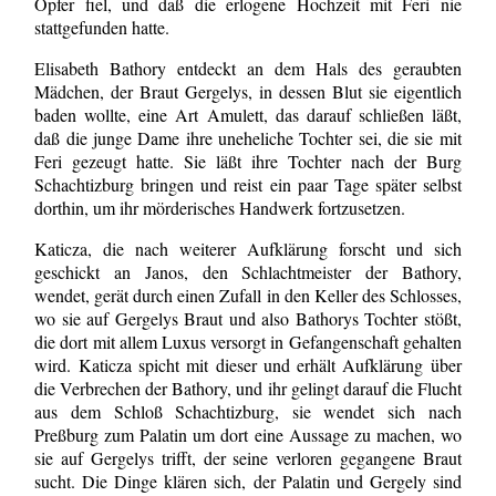
Opfer fiel, und daß die erlogene Hochzeit mit Feri nie
stattgefunden hatte.
Elisabeth Bathory entdeckt an dem Hals des geraubten
Mädchen, der Braut Gergelys,
in dessen Blut sie eigentlich
baden wollte,
eine Art Amulett, das darauf schließen läßt,
daß die junge Dame ihre uneheliche Tochter sei, die sie mit
Feri gezeugt hatte. Sie läßt ihre Tochter nach der Burg
Schachtizburg bringen und reist ein paar Tage später selbst
dorthin, um ihr mörderisches Handwerk fortzusetzen.
Katicza, die nach weiterer Aufklärung forscht und sich
geschickt an Janos, den Schlachtmeister der Bathory,
wendet, gerät durch einen Zufall in den Keller des Schlosses,
wo sie auf Gergelys Braut und also Bathorys Tochter stößt,
die dort mit allem Luxus versorgt in Gefangenschaft gehalten
wird. Katicza spicht mit dieser und erhält Aufklärung über
die Verbrechen der Bathory, und ihr gelingt darauf die Flucht
aus dem Schloß Schachtizburg, sie wendet sich nach
Preßburg zum Palatin um dort eine Aussage zu machen, wo
sie auf Gergelys trifft, der seine verloren gegangene Braut
sucht. Die Dinge klären sich, der Palatin und Gergely sind