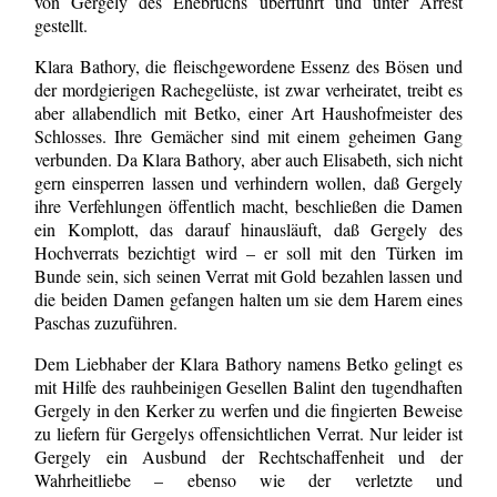
von Gergely des Ehebruchs überführt und unter Arrest
gestellt.
Klara Bathory, die fleischgewordene Essenz des Bösen und
der mordgierigen Rachegelüste, ist zwar verheiratet, treibt es
aber allabendlich mit Betko, einer Art Haushofmeister des
Schlosses. Ihre Gemächer sind mit einem geheimen Gang
verbunden. Da Klara Bathory, aber auch Elisabeth, sich nicht
gern einsperren lassen und verhindern wollen, daß Gergely
ihre Verfehlungen öffentlich macht, beschließen die Damen
ein Komplott, das darauf hinausläuft, daß Gergely des
Hochverrats bezichtigt wird – er soll mit den Türken im
Bunde sein, sich seinen Verrat mit Gold bezahlen lassen und
die beiden Damen gefangen halten um sie dem Harem eines
Paschas zuzuführen.
Dem Liebhaber der Klara Bathory namens Betko gelingt es
mit Hilfe des rauhbeinigen Gesellen Balint den tugendhaften
Gergely in den Kerker zu werfen und die fingierten Beweise
zu liefern für Gergelys offensichtlichen Verrat. Nur leider ist
Gergely ein Ausbund der Rechtschaffenheit und der
Wahrheitliebe – ebenso wie der verletzte und