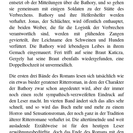
entsetzt ob der Mitteilungen über die Bathory, und so gehen
sie gemeinsam mit einigen Soldaten zu der Stätte des
Verbrechens. Bathory und ihre Helfershelfer werden
verhaftet. Jonas, der Schlächter, wird öffentlich enthauptet,
die beiden Weiber, die für die Logistik der Verbrechen
verantwortlich sind, werden mit glühenden Zangen
gevierteilt, ihre Leichname den Schweinen und Hunden
verfüttert. Die Bathory wird lebendigen Leibes in ihrem
Gemach eingemauert. Feri trifft auf seine Braut Katicza,
Gergely hat seine Braut ebenfalls wiedergefunden, eine
Doppelhochzeit ist unvermeidlich.
Die ersten drei Bände des Romans lesen sich tatsächlich wie
ein etwas bieder geratener Ritterroman, in dem der Charakter
der Bathory zwar schon angedeutet wird, aber der immer
noch einen recht sympathisch-verzweifelten Eindruck auf
den Leser macht. Im vierten Band ändert sich das alles sehr
schnell, und so wird das Buch mehr und mehr zu einem
Horror- und Sensationsroman, der noch ganz in der Tradition
älterer Ritterromane verhaftet ist. Die altertümelnde und weit
ausladende Erzählweise ist für den heutigen Leser
gewöhnungsbedürftig, doch das Ende des Romans mit den