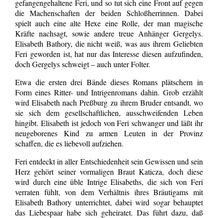
gefangengehaltene Feri, und so tut sich eine Front auf gegen
die Machenschaften der beiden Schloßherrinnen. Dabei
spielt auch eine alte Hexe eine Rolle, der man magische
Kräfte nachsagt, sowie andere treue Anhänger Gergelys.
Elisabeth Bathory, die nicht weiß, was aus ihrem Geliebten
Feri geworden ist, hat nur das Interesse diesen aufzufinden,
doch Gergelys schweigt – auch unter Folter.
Etwa die ersten drei Bände dieses Romans plätschern in
Form eines Ritter- und Intrigenromans dahin. Grob erzählt
wird Elisabeth nach Preßburg zu ihrem Bruder entsandt, wo
sie sich dem gesellschaftlichen, ausschweifenden Leben
hingibt. Elisabeth ist jedoch von Feri schwanger und läßt ihr
neugeborenes Kind zu armen Leuten in der Provinz
schaffen, die es liebevoll aufziehen.
Feri entdeckt in aller Entschiedenheit sein Gewissen und sein
Herz gehört seiner vormaligen Braut
Katicza
, doch diese
wird durch eine üble Intrige Elisabeths, die sich von Feri
verraten fühlt, von dem Verhältnis ihres Bräutigams mit
Elisabeth Bathory unterrichtet, dabei wird sogar behauptet
das Liebespaar habe sich geheiratet. Das führt dazu, daß