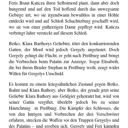
Feris Braut Katicza ihren Selbstmord plant, dann aber doch
hungernd und auf den Tod hoffend durch das unwegsame
Gebirge irrt, wo sie irgendwann bewußtlos in einer Höhle
entdeckt wird und auf Schloß Schachtizburg geschafft wird,
wo sie von einer gutherzigen Dame gepflegt wird. Katicza
verbringt Jahre versteckt auf diesem Schloß.
Betko, Klara Barthorys Geliebter, tötet den konkurrierenden
Gatten, der Mord wird jedoch Gergely angelastet. Doch
Gergely gelingt die Flucht, er geht nach Preßburg und bringt
die Verbrechen beim Palatin zur Anzeige. Sogar Elisabeth,
die bei ihrem Bruder Stephan in Preßburg weilt, zeugt wider
Willen für Gergelys Unschuld.
Es kommt zu einem kriegsähnlichen Zustand gegen Betko,
Balint und Klara Bathory, aber Betko, der gerade jetzt seine
Geliebte Klara Bathory aus Geldgier geheiratet hat, wird von
seiner Gattin vergiftet, überlebt jedoch bis zu seiner
Hinrichtung in Preßburg. Die Kämpfer des Schlosses, die
von den Intrigen und Verbrechen der drei Verschwörer
erfahren, strecken die Waffen vor den Truppen Gergelys und
des Palatins – und ergeben sich. Gergely und Feri kämpfen