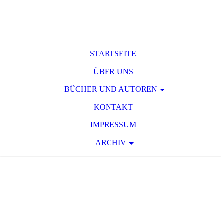
STARTSEITE
ÜBER UNS
BÜCHER UND AUTOREN
KONTAKT
IMPRESSUM
ARCHIV
T O D S P A N N
U
N G
Raum für phantastische und
serielle Spannungsliteratur des 19.