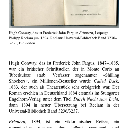
Hugh Conway, das ist Frederick John Fargus:
Erinnern
, Leipzig:
Philipp Reclam jun. 1894, Reclams Universal-Bibliothek Band 3236–
3237, 196 Seiten
Hugh Conway, das ist Frederick John Fargus, 1847–1885,
war ein britischer Schriftsteller, der in Monte Carlo an
Tuberkulose starb. Verfasser sogenannter »Shilling
Shockers«, ein Millionen-Bestseller wurde
Called Back
,
1883, der auch als Theaterstück sehr erfolgreich war. Der
Roman erschien in Deutschland 1884 erstmals im Stuttgarter
Engelhorn-Verlag unter dem Titel
Durch Nacht zum Licht
,
dann 1894 in neuer Übersetzung bei Reclam in der
Universal-Bibliothek Band 3236/3237.
Erinnern
, 1894, ist ein viktorianischer Reißer, ein
romantischer mystery, der äußerst spannend und