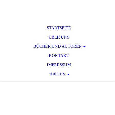
STARTSEITE
ÜBER UNS
BÜCHER UND AUTOREN
KONTAKT
IMPRESSUM
ARCHIV
T O D S P A N N
U
N G
Raum für phantastische und
serielle Spannungsliteratur des 19.