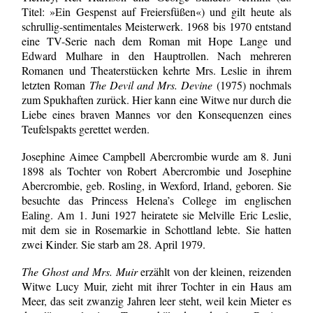
Titel: »Ein Gespenst auf Freiersfüßen«) und gilt heute als
schrullig-sentimentales Meisterwerk. 1968 bis 1970 entstand
eine TV-Serie nach dem Roman mit Hope Lange und
Edward Mulhare in den Hauptrollen. Nach mehreren
Romanen und Theaterstücken kehrte Mrs. Leslie in ihrem
letzten Roman
The Devil and Mrs. Devine
(1975) nochmals
zum Spukhaften zurück. Hier kann eine Witwe nur durch die
Liebe eines braven Mannes vor den Konsequenzen eines
Teufelspakts gerettet werden.
Josephine Aimee Campbell Abercrombie wurde am 8. Juni
1898 als Tochter von Robert Abercrombie und Josephine
Abercrombie, geb. Rosling, in Wexford, Irland, geboren. Sie
besuchte das Princess Helena’s College im englischen
Ealing. Am 1. Juni 1927 heiratete sie Melville Eric Leslie,
mit dem sie in Rosemarkie in Schottland lebte. Sie hatten
zwei Kinder. Sie starb am 28. April 1979.
The Ghost and Mrs. Muir
erzählt von der kleinen, reizenden
Witwe Lucy Muir, zieht mit ihrer Tochter in ein Haus am
Meer, das seit zwanzig Jahren leer steht, weil kein Mieter es