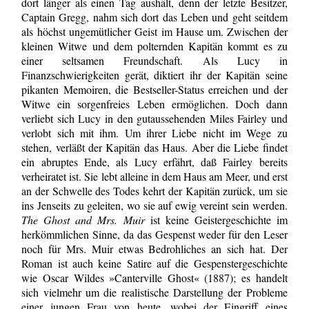
dort länger als einen Tag aushält, denn der letzte Besitzer,
Captain Gregg, nahm sich dort das Leben und geht seitdem
als höchst ungemütlicher Geist im Hause um. Zwischen der
kleinen Witwe und dem polternden Kapitän kommt es zu
einer seltsamen Freundschaft. Als Lucy in
Finanzschwierigkeiten gerät, diktiert ihr der Kapitän seine
pikanten Memoiren, die Bestseller-Status erreichen und der
Witwe ein sorgenfreies Leben ermöglichen. Doch dann
verliebt sich Lucy in den gutaussehenden Miles Fairley und
verlobt sich mit ihm. Um ihrer Liebe nicht im Wege zu
stehen, verläßt der Kapitän das Haus. Aber die Liebe findet
ein abruptes Ende, als Lucy erfährt, daß Fairley bereits
verheiratet ist. Sie lebt alleine in dem Haus am Meer, und erst
an der Schwelle des Todes kehrt der Kapitän zurück, um sie
ins Jenseits zu geleiten, wo sie auf ewig vereint sein werden.
The Ghost and Mrs. Muir
ist keine Geistergeschichte im
herkömmlichen Sinne, da das Gespenst weder für den Leser
noch für Mrs. Muir etwas Bedrohliches an sich hat. Der
Roman ist auch keine Satire auf die Gespenstergeschichte
wie Oscar Wildes »Canterville Ghost« (1887); es handelt
sich vielmehr um die realistische Darstellung der Probleme
einer jungen Frau von heute, wobei der Eingriff eines