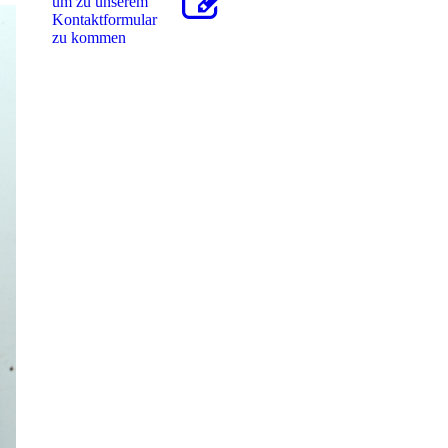
um zu unserem
Kon­takt­for­mu­lar
zu kommen