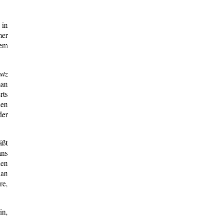
 in
mer
dem
utz
man
rts
den
der
äßt
ans
hen
 an
re,
in,