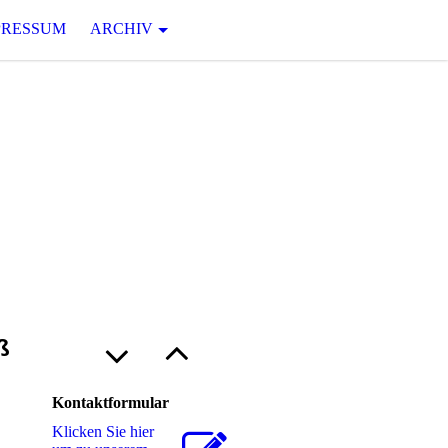
PRESSUM
ARCHIV
U
N G
 Jahrhunderts von Robert N.
ß
Kontaktformular
Klicken Sie hier