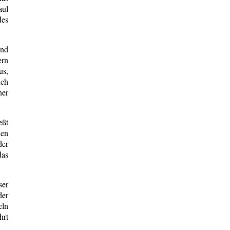
aul
des
und
ern
us,
uch
ner
eßt
den
der
das
ser
der
eln
hrt