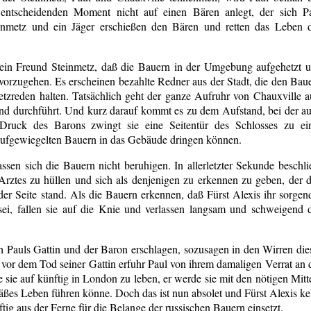
entscheidenden Moment nicht auf einen Bären anlegt, der sich P
inmetz und ein Jäger erschießen den Bären und retten das Leben 
sein Freund Steinmetz, daß die Bauern in der Umgebung aufgehetzt 
vorzugehen. Es erscheinen bezahlte Redner aus der Stadt, die den Bau
tzreden halten. Tatsächlich geht der ganze Aufruhr von Chauxville a
und durchführt. Und kurz darauf kommt es zu dem Aufstand, bei der a
r Druck des Barons zwingt sie eine Seitentür des Schlosses zu ei
e aufgewiegelten Bauern in das Gebäude dringen können.
sen sich die Bauern nicht beruhigen. In allerletzter Sekunde beschli
Arztes zu hüllen und sich als denjenigen zu erkennen zu geben, der 
er Seite stand. Als die Bauern erkennen, daß Fürst Alexis ihr sorgen
sei, fallen sie auf die Knie und verlassen langsam und schweigend 
 Pauls Gattin und der Baron erschlagen, sozusagen in den Wirren die
 vor dem Tod seiner Gattin erfuhr Paul von ihrem damaligen Verrat an 
sie auf künftig in London zu leben, er werde sie mit den nötigen Mitt
mäßes Leben führen könne. Doch das ist nun absolet und Fürst Alexis ke
tig aus der Ferne für die Belange der russischen Bauern einsetzt.