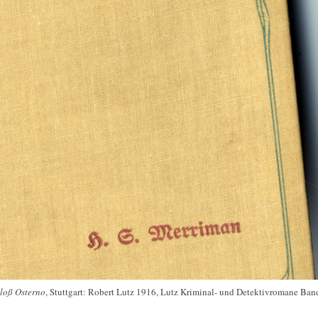
loß Osterno
, Stuttgart: Robert Lutz 1916, Lutz Kriminal- und Detektivromane Ban