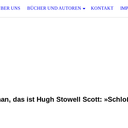
ÜBER UNS
BÜCHER UND AUTOREN
KONTAKT
IM
D S P A N N
 serielle Spannungsliteratur des 19. und 20.
Bloch und Mirko Schädel
man, das ist Hugh Stowell Scott: »Schlo