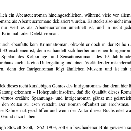
lich ein Abenteuerroman hineingeschlichen, während viele vor allem
omane als Abenteuerromane deklariert wurden. Es steckt also nicht im
ur weil es als Abenteuerroman untertitelt ist, und in nicht je
 Kriminal- oder Detektivroman.
t sich ebenfalls kein Kriminalroman, obwohl er doch in der Reihe
L
 33 erschienen ist, denn es handelt sich hierbei um einen Intrigenro
e Spielart des Kolportage- und Sensationsromans des 19. Jahrhunde
durchaus auch als eine Untergattung und einen Vorläufer der mäandern
n, denn der Intrigenroman folgt ähnlichen Mustern und ist mit 
ück dieses recht kurzlebigen Genres des Intrigenromans dar, denn hier l
Gattung erkennen – Höhepunkt insofern, daß die Qualität dieses Rom
virtuos erzählte Spannungs- und Intrigenroman glänzt mit geistreic
n den Zeilen zu lesen versteht. Der Roman offenbart ein Höchstmaß
che Rahmen ist geschliffen und wenn der Autor dieses Buchs eitel wä
en Grund dazu haben.
h Stowell Scott, 1862–1903, soll ein bescheidener Brite gewesen se