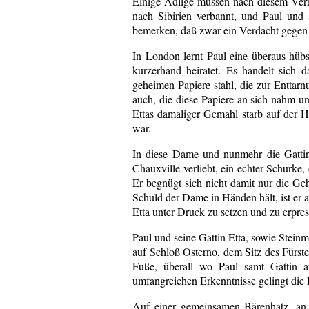
Einige Adlige müssen nach diesem Verra
nach Sibirien verbannt, und Paul und
bemerken, daß zwar ein Verdacht gegen s
In London lernt Paul eine überaus hübs
kurzerhand heiratet. Es handelt sich 
geheimen Papiere stahl, die zur Enttarn
auch, die diese Papiere an sich nahm u
Ettas damaliger Gemahl starb auf der Hei
war.
In diese Dame und nunmehr die Gattin
Chauxville verliebt, ein echter Schurke
Er begnügt sich nicht damit nur die Geh
Schuld der Dame in Händen hält, ist er a
Etta unter Druck zu setzen und zu erpres
Paul und seine Gattin Etta, sowie Stein
auf Schloß Osterno, dem Sitz des Fürste
Fuße, überall wo Paul samt Gattin a
umfangreichen Erkenntnisse gelingt die
Auf einer gemeinsamen Bärenhatz, an 