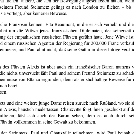
t fliehen, andere, die sich der Bewegung angeschlossen hatten, wer
 seinem Freund Steinmetz gelingt es nach London zu fliehen – bis 
ie vorliegt, aber keinerlei Beweise.
che Französin kennen, Etta Beaumont, in die er sich verliebt und die
dabei um die Witwe jenes französischen Diplomaten, der seinerzeit 
ung der empathischen russischen Fürsten geführt hatte. Jene Witwe ist
nd einem russischen Agenten der Regierung für 200.000 Franc verkauf
mreise, und Paul ahnt nicht, daß seine Gattin in diese Intrige verstri
 des Fürsten Alexis ist aber auch ein französischer Baron namens 
, die nichts unversucht läßt Paul und seinem Freund Steinmetz zu schad
eimnisse von Etta zu ergründen, denn als er stichhaltige Beweise für 
uch bereit
sen.
metz und eine weitere junge Dame reisen zurück nach Rußland, wo sie s
n Alexis, häuslich niederlassen. Chauxville folgt ihnen geschickt auf 
uftreten, läßt sich auch der Baron sehen, dem es auch durch se
 Fürstin vollkommen in seine Gewalt zu bekommen.
der Steinmetz, Paul und Chauxville teilnehmen, wird Paul beinah 