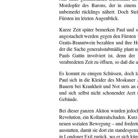
Mordopfer des Barons, der in einem 
unbemerkt rücklings nähert. Doch Ste
Fürsten im letzten Augenblick.
Kurze Zeit später bemerken Paul und 
angestachelt werden gegen den Fürsten 
Gratis-Branntwein bezahlen und ihre He
der die Sache generalsstabmäßig plant 
Pauls Gattin involviert ist, denn de
verabredeten Zeit zu öffnen, so daß di
Es kommt zu einigen Schüssen, doch las
Paul sich in die Kleider des Moskauer 
Bauern bei Krankheit und Not stets an d
und sich selbst nicht schonender Arzt 
Gebäude.
Bei dieser ganzen Aktion wurden jedoch
Revolution, ein Kollateralschaden. Kurz
neuen sozialen Bewegung – und forderte 
ausstatten, damit sie dort ein standesge
in Londoner Exil zurück, wo er sich künf