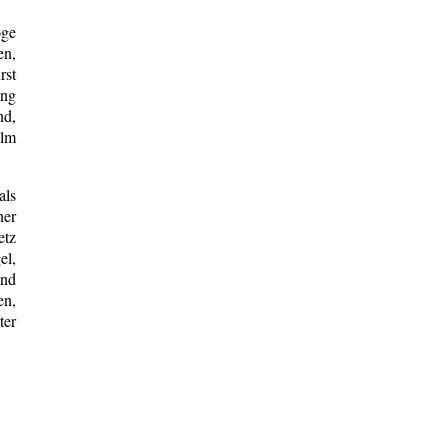
oge
en,
rst
ing
nd,
ilm
als
ner
etz
el,
und
en,
ter