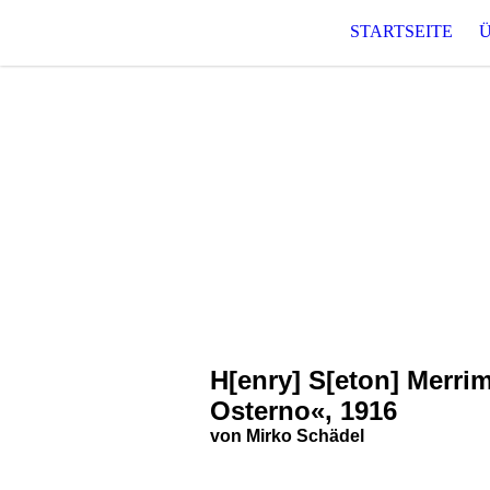
STARTSEITE
T O 
Raum für phantastische und
H[enry] S[eton] Merri
Osterno«, 1916
von Mirko Schädel