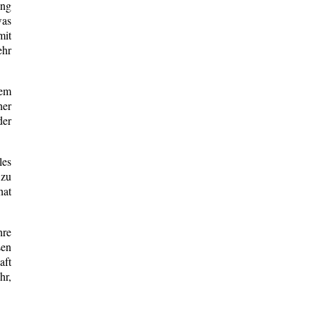
ung
was
mit
ehr
dem
her
der
les
 zu
hat
hre
sen
aft
hr,