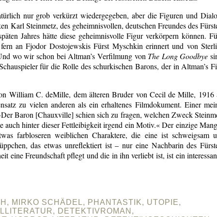
atürlich nur grob verkürzt wiedergegeben, aber die Figuren und Dial
icken Karl Steinmetz, des geheimnisvollen, deutschen Freundes des Fürst
späten Jahres hätte diese geheimnisvolle Figur verkörpern können. Fü
e fern an Fjodor Dostojewskis Fürst Myschkin erinnert und von Sterl
 Und wo wir schon bei Altman’s Verfilmung von
The Long Goodbye
si
chauspieler für die Rolle des schurkischen Barons, der in Altman’s F
von William C. deMille, dem älteren Bruder von Cecil de Mille, 1916 
nsatz zu vielen anderen als ein erhaltenes Filmdokument. Einer mei
 »Der Baron [Chauxville] schien sich zu fragen, welchen Zweck Steinm
 auch hinter dieser Fettleibigkeit irgend ein Motiv.« Der einzige Mang
twas farbloseren weiblichen Charaktere, die eine ist schweigsam 
üppchen, das etwas unreflektiert ist – nur eine Nachbarin des Fürst
it eine Freundschaft pflegt und die in ihn verliebt ist, ist ein interessan
H, MIRKO SCHÄDEL, PHANTASTIK, UTOPIE,
ALLITERATUR, DETEKTIVROMAN,