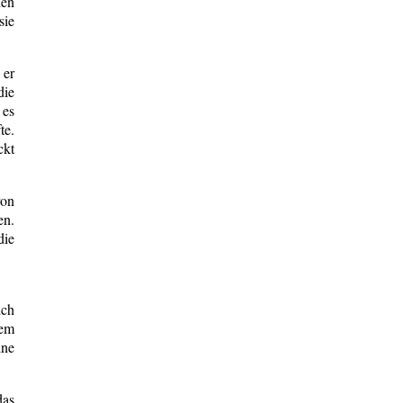
den
sie
 er
die
 es
te.
ckt
von
en.
die
ich
dem
ine
das