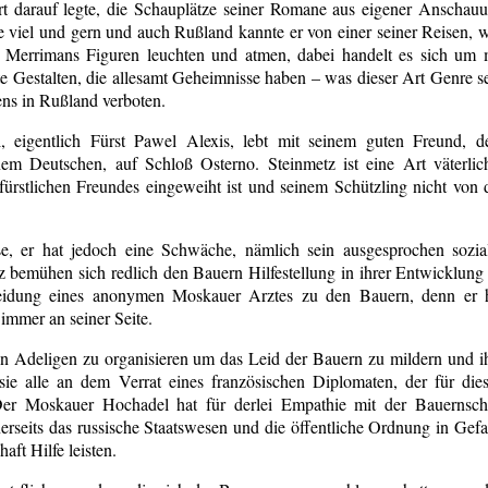
rt darauf legte, die Schauplätze seiner Romane aus eigener Anschau
e viel und gern und auch Rußland kannte er von einer seiner Reisen, 
Merrimans Figuren leuchten und atmen, dabei handelt es sich um 
rte Gestalten, die allesamt Geheimnisse haben – was dieser Art Genre s
ns in Rußland verboten.
ul, eigentlich Fürst Pawel Alexis, lebt mit seinem guten Freund, 
em Deutschen, auf Schloß Osterno. Steinmetz ist eine Art väterlic
fürstlichen Freundes eingeweiht ist und seinem Schützling nicht von 
ese, er hat jedoch eine Schwäche, nämlich sein ausgesprochen sozia
 bemühen sich redlich den Bauern Hilfestellung in ihrer Entwicklung
kleidung eines anonymen Moskauer Arztes zu den Bauern, denn er 
 immer an seiner Seite.
en Adeligen zu organisieren um das Leid der Bauern zu mildern und i
sie alle an dem Verrat eines französischen Diplomaten, der für die
Der Moskauer Hochadel hat für derlei Empathie mit der Bauernsch
nerseits das russische Staatswesen und die öffentliche Ordnung in Gefa
ft Hilfe leisten.