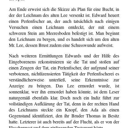
Am Ende erweist sich die Skizze als Plan für eine Bucht, in
der der Leichnam des alten Lee versenkt ist. Edward heuert
einen Perlenfischer an, der auch tatsächlich nach einigen
Versuchen einen Leichnam entdeckt, der mit einem
schweren Stein am Meeresboden befestigt ist. Man beginnt
den Leichnam zu bergen, und es handelt sich um den alten
Mr. Lee, dessen Brust zudem eine Schusswunde aufweist.
Nach weiteren Ermittlungen Edwards und der Hilfe des
Eingeborenens rekonstruieren sie die Tat und stoßen auf
einen Zeugen der Tat, ein Perlenfischer, der aufgrund seiner
verbotenen, nichtlizensierten Tätigkeit der Perlenfischerei es
verständlicherweise unterließ, seine Erkenntnisse zur
Anzeige zu bringen. Das Lee ermordet wurde, ist
sonnenklar, wer ihn ermordet haben könnte, ist dem Leser
naturgemäß ebenfalls klar. Doch noch ein Indiz führt zur
vollständigen Aufklärung der Tat, denn in der rechten Hand
des Leichnams steckte ein Knopf, den Ada als einen
Gegenstand identifiziert, den ihr Bruder Thomas in Besitz
hatte. Letzterer ist auch bereits auf der Flucht, als er von der
Flaschenpost und dem einliegenden Testament hörte.