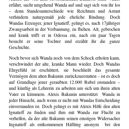
erfährt, sucht umgehend Wanda auf und sagt sich von ihr los
– denn Standesunterschiede wie Reichtum und Armut
verhindern naturgemäß jede eheliche Bindung. Doch
Wandas Erzeuger, jener Ignatieff, gelingt es, nach 17jähriger
Zwangsarbeit in der Verbannung, zu fliehen. Alt, gebrochen
und krank trifft er in Odessa ein, nach ein paar Tagen
besucht er seine Tochter und erzählt ihr die ganze
Geschichte.
Noch bevor sich Wanda noch von dem Schock erholen kann,
verschwindet der alte, kranke Mann wieder. Doch Wandas
Ehrgefühl ist erschüttert, sie beschließt das gesamte
Vermögen dem alten Bakunin zurückzuerstatten – ist es doch
auf Grundlage jener geraubten 12.000 Rubel enstanden –
und künftig als Lehrerin zu arbeiten um sich um ihren alten
Vater zu kümmern. Alexis Bakunin unterstützt Wanda in
jeder Hinsicht, auch wenn er nicht mit Wandas Entscheidung
einverstanden ist. Doch gelingt es mit Alexis Hilfe den alten
Ignatieff zu finden und ihm mit Wanda zur Flucht zu
verhelfen, da der alte Bakunin seinen einstigen Widersacher
Ingnatieff als entkommenen Häftling anonym bei den