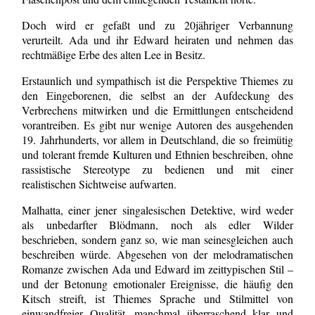
Doch wird er gefaßt und zu 20jähriger Verbannung
verurteilt. Ada und ihr Edward heiraten und nehmen das
rechtmäßige Erbe des alten Lee in Besitz.
Erstaunlich und sympathisch ist die Perspektive Thiemes zu
den Eingeborenen, die selbst an der Aufdeckung des
Verbrechens mitwirken und die Ermittlungen entscheidend
vorantreiben. Es gibt nur wenige Autoren des ausgehenden
19. Jahrhunderts, vor allem in Deutschland, die so freimütig
und tolerant fremde Kulturen und Ethnien beschreiben, ohne
rassistische Stereotype zu bedienen und mit einer
realistischen Sichtweise aufwarten.
Malhatta, einer jener singalesischen Detektive, wird weder
als unbedarfter Blödmann, noch als edler Wilder
beschrieben, sondern ganz so, wie man seinesgleichen auch
beschreiben würde. Abgesehen von der melodramatischen
Romanze zwischen Ada und Edward im zeittypischen Stil –
und der Betonung emotionaler Ereignisse, die häufig den
Kitsch streift, ist Thiemes Sprache und Stilmittel von
einwandfreier Qualität, manchmal überraschend klar und