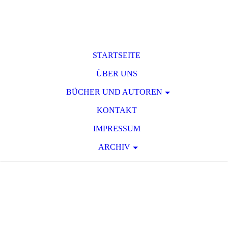
STARTSEITE
ÜBER UNS
BÜCHER UND AUTOREN
KONTAKT
IMPRESSUM
ARCHIV
T O D S P A N N
U
N G
Raum für phantastische und
serielle Spannungsliteratur des 19.