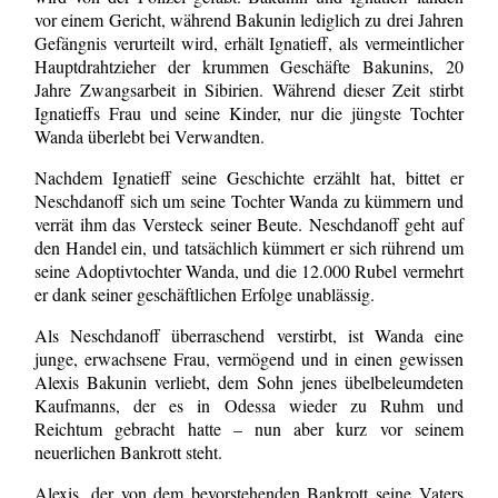
vor einem Gericht, während Bakunin lediglich zu drei Jahren
Gefängnis verurteilt wird, erhält Ignatieff, als vermeintlicher
Hauptdrahtzieher der krummen Geschäfte Bakunins, 20
Jahre Zwangsarbeit in Sibirien. Während dieser Zeit stirbt
Ignatieffs Frau und seine Kinder, nur die jüngste Tochter
Wanda überlebt bei Verwandten.
Nachdem Ignatieff seine Geschichte erzählt hat, bittet er
Neschdanoff sich um seine Tochter Wanda zu kümmern und
verrät ihm das Versteck seiner Beute. Neschdanoff geht auf
den Handel ein, und tatsächlich kümmert er sich rührend um
seine Adoptivtochter Wanda, und die 12.000 Rubel vermehrt
er dank seiner geschäftlichen Erfolge unablässig.
Als Neschdanoff überraschend verstirbt, ist Wanda eine
junge, erwachsene Frau, vermögend und in einen gewissen
Alexis Bakunin verliebt, dem Sohn jenes übelbeleumdeten
Kaufmanns, der es in Odessa wieder zu Ruhm und
Reichtum gebracht hatte – nun aber kurz vor seinem
neuerlichen Bankrott steht.
Alexis, der von dem bevorstehenden Bankrott seine Vaters