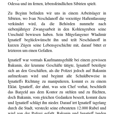
Odessa und im fernen, lebensfeindlichen Sibirien spielt.
Zu Beginn befinden wir uns in einem Arbeitslager in
Sibirien, wo Ivan Neschdanoff die vorzeitige Haftentlassung
verkündet wird, da die Behörden nunmehr nach
siebenjähriger Zwangsarbeit in den Kohlengruben seine
Unschuld bewiesen haben. Sein Mitgefangener Wladimir
Ignatieff beglückwünscht ihn und teilt Neschdanoff in
kurzen Zügen seine Lebensgeschichte mit, darauf bittet er
letzteren um einen Gefallen.
Ignatieff war vormals Kaufmannsgehilfe bei einem gewissen
Bakunin, der krumme Geschäfte tätigte, Ignatieff beteiligte
sich an den Geschäften, als die Polizei jedoch auf Bakunin
aufmerksam wird und beginnt alle Schuldbeweise in
Ignatieffs Richtung zu manipulieren, kommt es zu einem
Eklat. Ignatieff, der ahnt, was sein Chef vorhat, beschließt
das Bargeld aus dem Kontor zu stehlen und zu flüchten,
doch Bakunin, vom gleichen Gedanken beseelt, kommt dazu
und Ignatieff schlägt ihn nieder. Darauf irrt Ignatieff tagelang
durch die Stadt, versteckt seine erbeuteten 12.000 Rubel und
wird von der Polizei gefaßt. Bakunin und Ignatieff landen