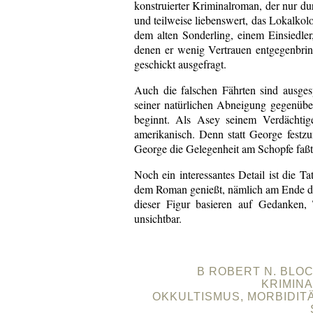
konstruierter Kriminalroman, der nur dur
und teilweise liebenswert, das Lokalkolo
dem alten Sonderling, einem Einsiedler
denen er wenig Vertrauen entgegenbring
geschickt ausgefragt.
Auch die falschen Fährten sind ausgesp
seiner natürlichen Abneigung gegenüber
beginnt. Als Asey seinem Verdächtig
amerikanisch. Denn statt George festz
George die Gelegenheit am Schopfe faßt u
Noch ein interessantes Detail ist die Ta
dem Roman genießt, nämlich am Ende de
dieser Figur basieren auf Gedanken,
unsichtbar.
B ROBERT N. BLOC
KRIMIN
OKKULTISMUS, MORBIDIT