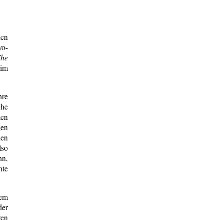
den
yo-
he
 im
hre
che
ten
gen
nen
lso
nn,
nte
hem
der
ren