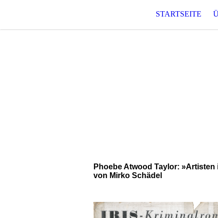
STARTSEITE
T O 
Raum für phantastische und
Phoebe Atwood Taylor: »Artisten 
von Mirko Schädel