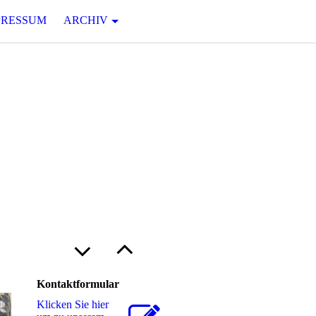
PRESSUM
ARCHIV
U
N G
 Jahrhunderts von Robert N.
Kontaktformular
Klicken Sie hier