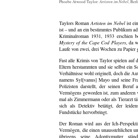
Phoebe Atwood Taylor:
Artisten im Nebel
, Ber
Taylors Roman
Artisten im Nebel
ist ei
ist – und an ein bestimmtes Publikum adr
Kriminalroman 1931, 1933 erschien be
Mystery of the Cape Cod Players
, da 
Laufe von zwei, drei Wochen zu Papier 
Fast alle Krimis von Taylor spielen auf
Eltern herstammten und sie selbst ein 
Verhältnisse wohl originell, doch die A
namens Syl[vanus] Mayo und seine Fr
Polizisten darstellt, der seinen Ber
Vermögens geworden ist, zum anderen wei
mal als Zimmermann oder als Tierarzt tät
sich als Detektiv betätigt, der leid
Fundstücke hervorbringt.
Der Roman wird aus der Ich-Perspektiv
Vermögen, die einen unausstehlichen un
übrigens seine Adoptivmutter stä