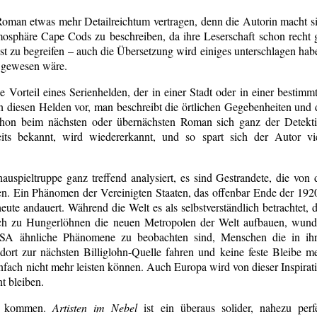
 Roman etwas mehr Detailreichtum vertragen, denn die Autorin macht s
osphäre Cape Cods zu beschreiben, da ihre Leserschaft schon recht 
est zu begreifen – auch die Übersetzung wird einiges unterschlagen hab
h gewesen wäre.
 Vorteil eines Serienhelden, der in einer Stadt oder in einer bestimm
rn diesen Helden vor, man beschreibt die örtlichen Gegebenheiten und 
on beim nächsten oder übernächsten Roman sich ganz der Detekt
its bekannt, wird wiedererkannt, und so spart sich der Autor vi
spieltruppe ganz treffend analysiert, es sind Gestrandete, die von 
den. Ein Phänomen der Vereinigten Staaten, das offenbar Ende der 192
 heute andauert. Während die Welt es als selbstverständlich betrachtet, 
fach zu Hungerlöhnen die neuen Metropolen der Welt aufbauen, wund
SA ähnliche Phänomene zu beobachten sind, Menschen die in ih
t zur nächsten Billiglohn-Quelle fahren und keine feste Bleibe m
 einfach nicht mehr leisten können. Auch Europa wird von dieser Inspirat
t bleiben.
u kommen.
Artisten im Nebel
ist ein überaus solider, nahezu perf