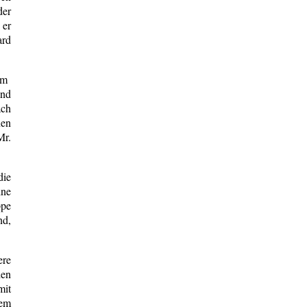
der
 er
ard
rem
and
ach
nen
Mr.
die
ine
ppe
nd,
ere
den
mit
dem