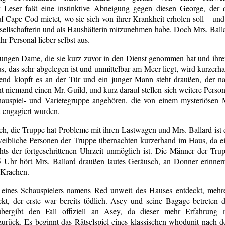
Leser faßt eine instinktive Abneigung gegen diesen George, der 
Cape Cod mietet, wo sie sich von ihrer Krankheit erholen soll – und
 Gesellschafterin und als Haushälterin mitzunehmen habe. Doch Mrs. Ball
hr Personal lieber selbst aus.
er jungen Dame, die sie kurz zuvor in den Dienst genommen hat und ih
das sehr abgelegen ist und unmittelbar am Meer liegt, wird kurzerh
d klopft es an der Tür und ein junger Mann steht draußen, der n
 niemand einen Mr. Guild, und kurz darauf stellen sich weitere Perso
hauspiel- und Varietegruppe angehören, die von einem mysteriösen 
d engagiert wurden.
ich, die Truppe hat Probleme mit ihren Lastwagen und Mrs. Ballard ist 
 weibliche Personen der Truppe übernachten kurzerhand im Haus, da e
ts der fortgeschrittenen Uhrzeit unmöglich ist. Die Männer der Tru
Uhr hört Mrs. Ballard draußen lautes Geräusch, an Donner erinner
s Krachen.
eines Schauspielers namens Red unweit des Hauses entdeckt, mehr
t, der erste war bereits tödlich. Asey und seine Bagage betreten 
r übergibt den Fall offiziell an Asey, da dieser mehr Erfahrung 
zurück. Es beginnt das Rätselspiel eines klassischen whodunit nach 