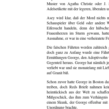
Muster von Agatha Christie oder J. 
Adelsetikette mit der legeren, liberalen
Asey wird klar, daß der Mord nichts 
Schauspieler über Geld oder andere 
Eifersucht handeln, denn der hübsch
Frauenherzen im Sturm gewann, hatte 
Ausnahme, er war in eine verheiratete Fra
Die falschen Fährten werden zahlreich
doch ganz zu Anfang wurde eine Fährte
Ermittlungen George, den Adoptivsohn von
Gegenteil heraus. George hat nämlich j
verliebt war und sie monatelang mit Lieb
auf Granit biß.
Schon zuvor hatte George in Boston daf
treiben, doch Reds Briefe nahmen ke
heimtückisch aus der Welt zu schaff
Mißgeschick, das ihm zum Verhängnis 
einem Skunk, der George offenbar mit se
Unordnung brachte.