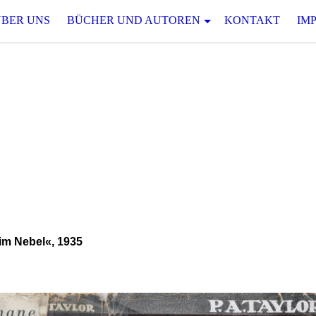
ÜBER UNS
BÜCHER UND AUTOREN
KONTAKT
IM
D S P A N N
 serielle Spannungsliteratur des 19. und 20.
Bloch und Mirko Schädel
im Nebel«, 1935