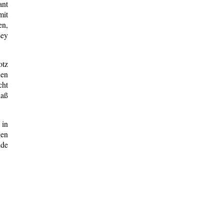
ant
mit
en,
sey
otz
uen
cht
daß
 in
gen
nde