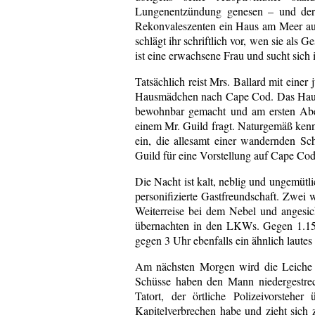
Lungenentzündung genesen – und der 
Rekonvaleszenten ein Haus am Meer auf 
schlägt ihr schriftlich vor, wen sie als
ist eine erwachsene Frau und sucht sich i
Tatsächlich reist Mrs. Ballard mit ein
Hausmädchen nach Cape Cod. Das Haus, 
bewohnbar gemacht und am ersten Aben
einem Mr. Guild fragt. Naturgemäß kennt
ein, die allesamt einer wandernden Sc
Guild für eine Vorstellung auf Cape Co
Die Nacht ist kalt, neblig und ungemütl
personifizierte Gastfreundschaft. Zwei
Weiterreise bei dem Nebel und angesich
übernachten in den LKWs. Gegen 1.15 
gegen 3 Uhr ebenfalls ein ähnlich laute
Am nächsten Morgen wird die Leiche 
Schüsse haben den Mann niedergestreck
Tatort, der örtliche Polizeivorstehe
Kapitelverbrechen habe und zieht sich 