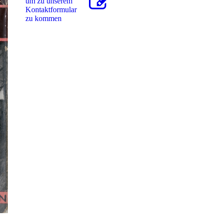
um zu unserem
Kon­takt­for­mu­lar
zu kommen