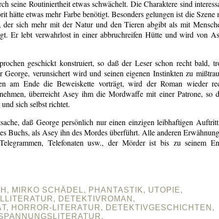
ch seine Routiniertheit etwas schwächelt. Die Charaktere sind interess
rit hätte etwas mehr Farbe benötigt. Besonders gelungen ist die Szene 
, der sich mehr mit der Natur und den Tieren abgibt als mit Mensch
t. Er lebt verwahrlost in einer abbruchreifen Hütte und wird von A
rochen geschickt konstruiert, so daß der Leser schon recht bald, tr
 George, verunsichert wird und seinen eigenen Instinkten zu mißtra
en am Ende die Beweiskette vorträgt, wird der Roman wieder re
unehmen, überreicht Asey ihm die Mordwaffe mit einer Patrone, so 
nd sich selbst richtet.
tsache, daß George persönlich nur einen einzigen leibhaftigen Auftritt
s Buchs, als Asey ihn des Mordes überführt. Alle anderen Erwähnun
 Telegrammen, Telefonaten usw., der Mörder ist bis zu seinem E
H, MIRKO SCHÄDEL, PHANTASTIK, UTOPIE,
ALLITERATUR, DETEKTIVROMAN,
ÄT, HORROR-LITERATUR, DETEKTIVGESCHICHTEN,
SPANNUNGSLITERATUR,