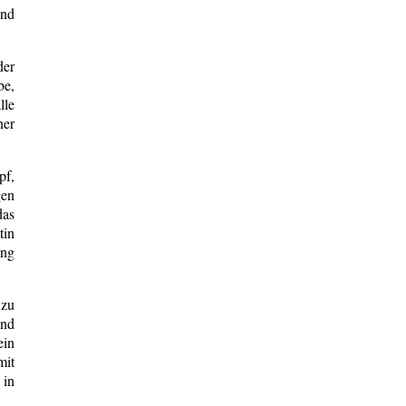
und
der
be,
lle
ner
pf,
gen
das
tin
ung
 zu
und
ein
mit
 in