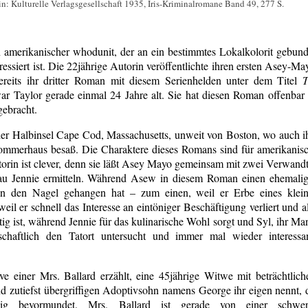
lin: Kulturelle Verlagsgesellschaft 1935, Iris-Kriminalromane Band 49, 277 S.
n amerikanischer whodunit, der an ein bestimmtes Lokalkolorit gebun
essiert ist. Die 22jährige Autorin veröffentlichte ihren ersten Asey-Ma
reits ihr dritter Roman mit diesem Serienhelden unter dem Titel
T
war Taylor gerade einmal 24 Jahre alt. Sie hat diesen Roman offenbar
gebracht.
 der Halbinsel Cape Cod, Massachusetts, unweit von Boston, wo auch i
Sommerhaus besaß. Die Charaktere dieses Romans sind für amerikanis
utorin ist clever, denn sie läßt Asey Mayo gemeinsam mit zwei Verwand
au Jennie ermitteln. Während Asew in diesem Roman einen ehemali
uf an den Nagel gehangen hat – zum einen, weil er Erbe eines klei
l er schnell das Interesse an eintöniger Beschäftigung verliert und a
ig ist, während Jennie für das kulinarische Wohl sorgt und Syl, ihr Ma
enschaftlich den Tatort untersucht und immer mal wieder interessa
e einer Mrs. Ballard erzählt, eine 45jährige Witwe mit beträchtlic
d zutiefst übergriffigen Adoptivsohn namens George ihr eigen nennt, 
ndig bevormundet. Mrs. Ballard ist gerade von einer schwe