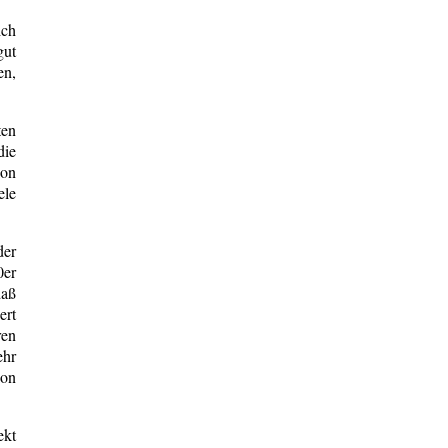
ich
gut
en,
ten
die
ion
ele
der
0er
daß
ert
ren
ehr
ion
ekt