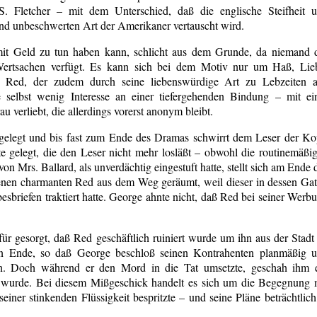
S. Fletcher – mit dem Unterschied, daß die englische Steifheit 
 und unbeschwerten Art der Amerikaner vertauscht wird.
mit Geld zu tun haben kann, schlicht aus dem Grunde, da niemand 
Wertsachen verfügt. Es kann sich bei dem Motiv nur um Haß, Lie
e Red, der zudem durch seine liebenswürdige Art zu Lebzeiten a
selbst wenig Interesse an einer tiefergehenden Bindung – mit ei
u verliebt, die allerdings vorerst anonym bleibt.
 gelegt und bis fast zum Ende des Dramas schwirrt dem Leser der Ko
 gelegt, die den Leser nicht mehr losläßt – obwohl die routinemäßi
 Mrs. Ballard, als unverdächtig eingestuft hatte, stellt sich am Ende 
enen charmanten Red aus dem Weg geräumt, weil dieser in dessen Gat
esbriefen traktiert hatte. George ahnte nicht, daß Red bei seiner Werb
ür gesorgt, daß Red geschäftlich ruiniert wurde um ihn aus der Stadt
in Ende, so daß George beschloß seinen Kontrahenten planmäßig 
en. Doch während er den Mord in die Tat umsetzte, geschah ihm 
wurde. Bei diesem Mißgeschick handelt es sich um die Begegnung 
iner stinkenden Flüssigkeit bespritzte – und seine Pläne beträchtlich