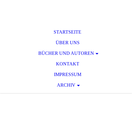
STARTSEITE
ÜBER UNS
BÜCHER UND AUTOREN
KONTAKT
IMPRESSUM
ARCHIV
T O D S P A N N
U
N G
Raum für phantastische und
serielle Spannungsliteratur des 19.