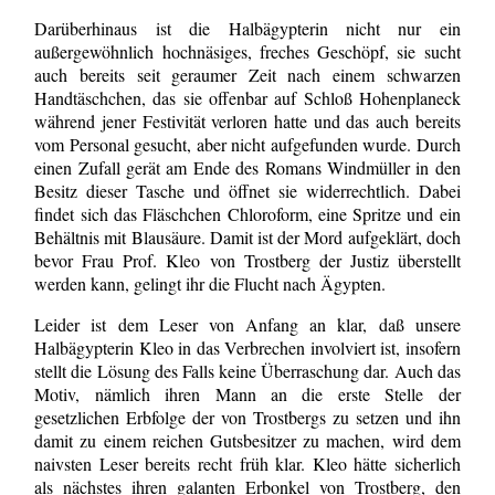
Darüberhinaus ist die Halbägypterin nicht nur ein
außergewöhnlich hochnäsiges, freches Geschöpf, sie sucht
auch bereits seit geraumer Zeit nach einem schwarzen
Handtäschchen, das sie offenbar auf Schloß Hohenplaneck
während jener Festivität verloren hatte und das auch bereits
vom Personal gesucht, aber nicht aufgefunden wurde. Durch
einen Zufall gerät am Ende des Romans Windmüller in den
Besitz dieser Tasche und öffnet sie widerrechtlich. Dabei
findet sich das Fläschchen Chloroform, eine Spritze und ein
Behältnis mit Blausäure. Damit ist der Mord aufgeklärt, doch
bevor Frau Prof. Kleo von Trostberg der Justiz überstellt
werden kann, gelingt ihr die Flucht nach Ägypten.
Leider ist dem Leser von Anfang an klar, daß unsere
Halbägypterin Kleo in das Verbrechen involviert ist, insofern
stellt die Lösung des Falls keine Überraschung dar. Auch das
Motiv, nämlich ihren Mann an die erste Stelle der
gesetzlichen Erbfolge der von Trostbergs zu setzen und ihn
damit zu einem reichen Gutsbesitzer zu machen, wird dem
naivsten Leser bereits recht früh klar. Kleo hätte sicherlich
als nächstes ihren galanten Erbonkel von Trostberg, den