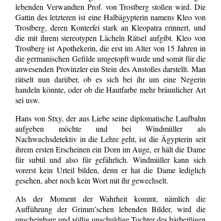
lebenden Verwandten Prof. von Trostberg stoßen wird. Die
Gattin des letzteren ist eine Halbägypterin namens Kleo von
Trostberg, deren Konterfei stark an Kleopatra erinnert, und
die mit ihrem stereotypen Lächeln Rätsel aufgibt. Kleo von
Trostberg ist Apothekerin, die erst im Alter von 15 Jahren in
die germanischen Gefilde umgetopft wurde und somit für die
anwesenden Provinzler ein Stein des Anstoßes darstellt. Man
rätselt nun darüber, ob es sich bei ihr um eine Negerin
handeln könnte, oder ob die Hautfarbe mehr bräunlicher Art
sei usw.
Hans von Stxy, der aus Liebe seine diplomatische Laufbahn
aufgeben möchte und bei Windmüller als
Nachwuchsdetektiv in die Lehre geht, ist die Ägypterin seit
ihrem ersten Erscheinen ein Dorn im Auge, er hält die Dame
für subtil und also für gefährlich. Windmüller kann sich
vorerst kein Urteil bilden, denn er hat die Dame lediglich
gesehen, aber noch kein Wort mit ihr gewechselt.
Als der Moment der Wahrheit kommt, nämlich die
Aufführung der Grimm’schen lebenden Bilder, wird die
unscheinbare und völlig unschuldige Tochter des bärbeißigen