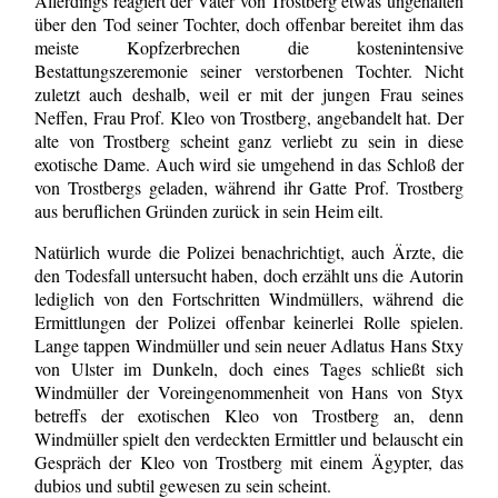
Allerdings reagiert der Vater von Trostberg etwas ungehalten
über den Tod seiner Tochter, doch offenbar bereitet ihm das
meiste Kopfzerbrechen die kostenintensive
Bestattungszeremonie seiner verstorbenen Tochter. Nicht
zuletzt auch deshalb, weil er mit der jungen Frau seines
Neffen, Frau Prof. Kleo von Trostberg, angebandelt hat. Der
alte von Trostberg scheint ganz verliebt zu sein in diese
exotische Dame. Auch wird sie umgehend in das Schloß der
von Trostbergs geladen, während ihr Gatte Prof. Trostberg
aus beruflichen Gründen zurück in sein Heim eilt.
Natürlich wurde die Polizei benachrichtigt, auch Ärzte, die
den Todesfall untersucht haben, doch erzählt uns die Autorin
lediglich von den Fortschritten Windmüllers, während die
Ermittlungen der Polizei offenbar keinerlei Rolle spielen.
Lange tappen Windmüller und sein neuer Adlatus Hans Stxy
von Ulster im Dunkeln, doch eines Tages schließt sich
Windmüller der Voreingenommenheit von Hans von Styx
betreffs der exotischen Kleo von Trostberg an, denn
Windmüller spielt den verdeckten Ermittler und belauscht ein
Gespräch der Kleo von Trostberg mit einem Ägypter, das
dubios und subtil gewesen zu sein scheint.