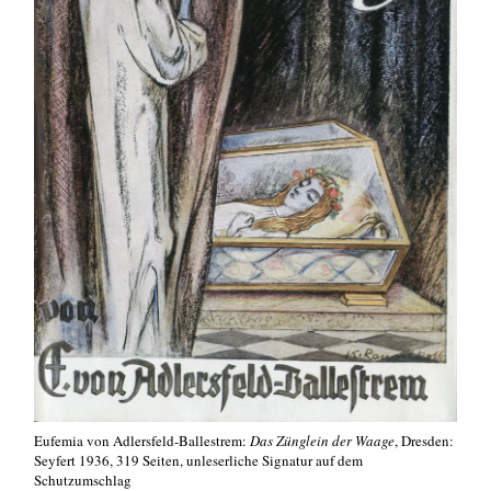
Eufemia von Adlersfeld-Ballestrem:
Das Zünglein der Waage
, Dresden:
Seyfert 1936, 319 Seiten, unleserliche Signatur auf dem
Schutzumschlag