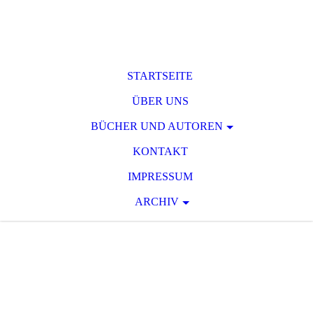
STARTSEITE
ÜBER UNS
BÜCHER UND AUTOREN
KONTAKT
IMPRESSUM
ARCHIV
T O D S P A N N
U
N G
Raum für phantastische und
serielle Spannungsliteratur des 19.