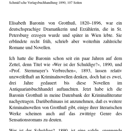
Schmid’sche Verlagsbuchhandlung 1890, 107 Seiten
Elisabeth Baronin von Grotthuß, 1820–1896, war ein
deutschsprachige Dramatikerin und Erzählerin, die in St.
Petersburg erzogen wurde und später in Wien lebte. Sie
erblindete recht früh, schrieb aber weiterhin zahlreiche
Romane und Novellen.
Ich hatte die Baronin schon seit ein paar Jahren auf dem
Zettel, denn Titel wie »Wer ist der Schuldige?«, 1890, und
»Prof. Sternmayer’s Verbrechen«, 1893, lassen relativ
unzweifelhaft an Kriminalnovellen denken, doch hat es zwei,
drei Jahre gedauert bis diese Novellen im
Antiquariatsbuchhandel auftauchten. Jetzt habe ich die
Baronin Grotthuß in meine Datenbank der Kriminalliteratur
nachgetragen. Darüberhinaus ist anzunehmen, daß es weitere
Kriminalnovellen von Grotthuß gibt, einige ihrer literarischen
Werke scheinen auch auf das zwittrige Genre des
Sensationsromans zu deuten.
Wer ist der Schuldige?, 1890, ist eine solide, spannende