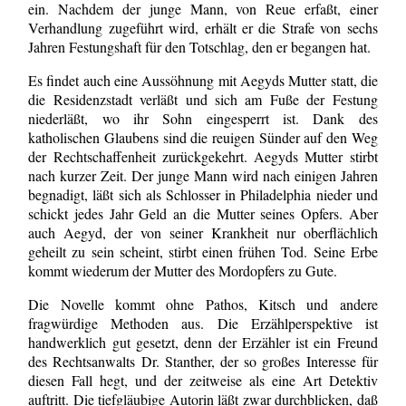
ein. Nachdem der junge Mann, von Reue erfaßt, einer
Verhandlung zugeführt wird, erhält er die Strafe von sechs
Jahren Festungshaft für den Totschlag, den er begangen hat.
Es findet auch eine Aussöhnung mit Aegyds Mutter statt, die
die Residenzstadt verläßt und sich am Fuße der Festung
niederläßt, wo ihr Sohn eingesperrt ist. Dank des
katholischen Glaubens sind die reuigen Sünder auf den Weg
der Rechtschaffenheit zurückgekehrt. Aegyds Mutter stirbt
nach kurzer Zeit. Der junge Mann wird nach einigen Jahren
begnadigt, läßt sich als Schlosser in Philadelphia nieder und
schickt jedes Jahr Geld an die Mutter seines Opfers. Aber
auch Aegyd, der von seiner Krankheit nur oberflächlich
geheilt zu sein scheint, stirbt einen frühen Tod. Seine Erbe
kommt wiederum der Mutter des Mordopfers zu Gute.
Die Novelle kommt ohne Pathos, Kitsch und andere
fragwürdige Methoden aus. Die Erzählperspektive ist
handwerklich gut gesetzt, denn der Erzähler ist ein Freund
des Rechtsanwalts Dr. Stanther, der so großes Interesse für
diesen Fall hegt, und der zeitweise als eine Art Detektiv
auftritt. Die tiefgläubige Autorin läßt zwar durchblicken, daß