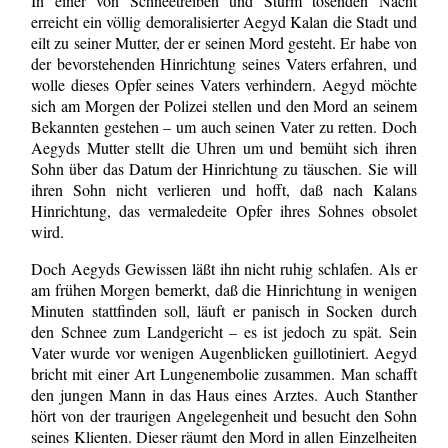
In einer von Schneetreiben und Sturm tosenden Nacht
erreicht ein völlig demoralisierter Aegyd Kalan die Stadt und
eilt zu seiner Mutter, der er seinen Mord gesteht. Er habe von
der bevorstehenden Hinrichtung seines Vaters erfahren, und
wolle dieses Opfer seines Vaters verhindern. Aegyd möchte
sich am Morgen der Polizei stellen und den Mord an seinem
Bekannten gestehen – um auch seinen Vater zu retten. Doch
Aegyds Mutter stellt die Uhren um und bemüht sich ihren
Sohn über das Datum der Hinrichtung zu täuschen. Sie will
ihren Sohn nicht verlieren und hofft, daß nach Kalans
Hinrichtung, das vermaledeite Opfer ihres Sohnes obsolet
wird.
Doch Aegyds Gewissen läßt ihn nicht ruhig schlafen. Als er
am frühen Morgen bemerkt, daß die Hinrichtung in wenigen
Minuten stattfinden soll, läuft er panisch in Socken durch
den Schnee zum Landgericht – es ist jedoch zu spät. Sein
Vater wurde vor wenigen Augenblicken guillotiniert. Aegyd
bricht mit einer Art Lungenembolie zusammen. Man schafft
den jungen Mann in das Haus eines Arztes. Auch Stanther
hört von der traurigen Angelegenheit und besucht den Sohn
seines Klienten. Dieser räumt den Mord in allen Einzelheiten